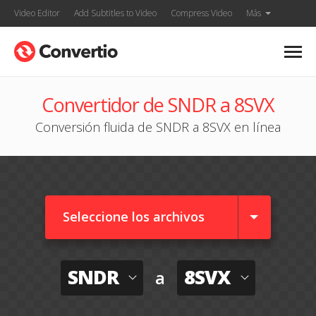
Video Editor
Add Subtitles to Video
Compress Video
Más
Convertidor de SNDR a 8SVX
Conversión fluida de SNDR a 8SVX en línea
Seleccione los archivos
SNDR
8SVX
a