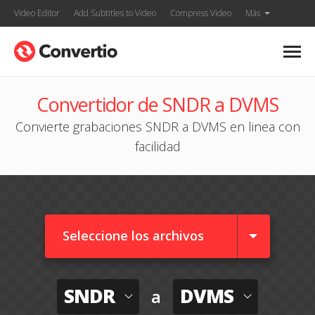
Video Editor
Add Subtitles to Video
Compress Video
Más
Convertidor de SNDR a DVMS
Convierte grabaciones SNDR a DVMS en linea con
facilidad
Seleccione los archivos
SNDR
DVMS
a