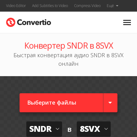
Video Editor
Add Subtitles to Video
Compress Video
Ещё
Конвертер SNDR в 8SVX
Быстрая конвертация аудио SNDR в 8SVX
онлайн
Выберите файлы
SNDR
8SVX
в