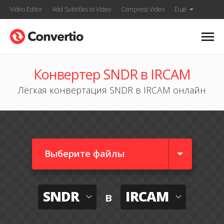
Video Editor
Add Subtitles to Video
Compress Video
Ещё
Конвертер SNDR в IRCAM
Лёгкая конвертация SNDR в IRCAM онлайн
Выберите файлы
SNDR
IRCAM
в