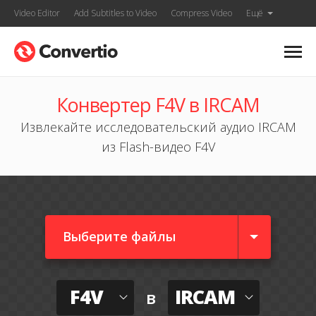
Video Editor
Add Subtitles to Video
Compress Video
Ещё
Конвертер F4V в IRCAM
Извлекайте исследовательский аудио IRCAM
из Flash-видео F4V
Выберите файлы
F4V
IRCAM
в