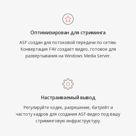
произвольного доступа. Одно из ключевых
основе MP4 означает, что содержащиеся
преимуществ — встроенная поддержка
медиапотоки легко доступны через
управления цифровыми правами, что
современные инструменты.
сделало ASF популярным выбором для
Оптимизирован для стриминга
коммерческого распространения контента
ASF создан для потоковой передачи по сетям.
на заре онлайн-медиа. Контейнер
Конвертация F4V создаёт видео, готовое для
обрабатывает несколько
развёртывания на Windows Media Server.
синхронизированных потоков, включая
видео, аудио, скриптовые команды и
маркеры метаданных. Хотя ASF во многом
уступил место более современным
контейнерам, он остаётся актуальным в
Настраиваемый вывод
устаревших экосистемах Windows-медиа и
Регулируйте кодек, разрешение, битрейт и
корпоративных средах, использующих
частоту кадров для создания ASF-видео под вашу
инфраструктуру Windows Media Services.
стриминговую инфраструктуру.