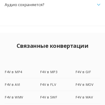
Аудио сохраняется?
Связанные конвертации
F4V в MP4
F4V в MP3
F4V в GIF
F4V в AVI
F4V в FLV
F4V в MOV
F4V в WMV
F4V в SWF
F4V в WAV