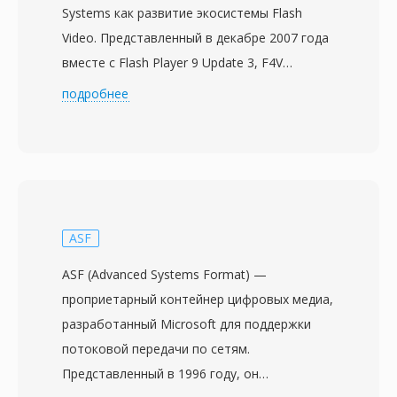
Systems как развитие экосистемы Flash
Video. Представленный в декабре 2007 года
вместе с Flash Player 9 Update 3, F4V
основан на ISO base media file format (MPEG-
подробнее
4 Part 14) и создан для поддержки
видеокодека H.264 и аудио AAC в рамках
платформы Adobe Flash. В отличие от
предшественника FLV с проприетарной
структурой контейнера, F4V использует
стандартизированную архитектуру атомов/
ASF
блоков, совместимую с MP4, что повышает
ASF (Advanced Systems Format) —
совместимость с другими
проприетарный контейнер цифровых медиа,
медиаинструментами и рабочими
разработанный Microsoft для поддержки
процессами. Формат поддерживает
потоковой передачи по сетям.
продвинутые функции — кодирование H.264
Представленный в 1996 году, он
High Profile, многоканальный звук AAC и