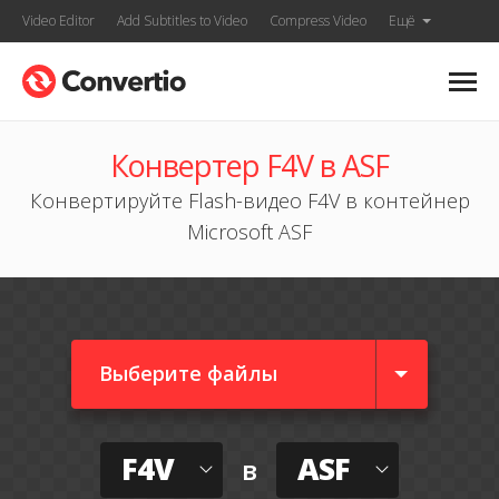
Video Editor
Add Subtitles to Video
Compress Video
Ещё
Конвертер F4V в ASF
Конвертируйте Flash-видео F4V в контейнер
Microsoft ASF
Выберите файлы
F4V
ASF
в