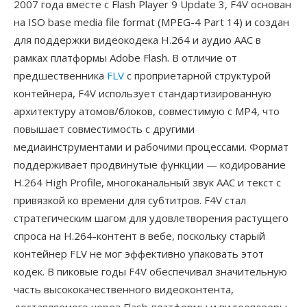
2007 года вместе с Flash Player 9 Update 3, F4V основан
на ISO base media file format (MPEG-4 Part 14) и создан
для поддержки видеокодека H.264 и аудио AAC в
рамках платформы Adobe Flash. В отличие от
предшественника
FLV
с проприетарной структурой
контейнера, F4V использует стандартизированную
архитектуру атомов/блоков, совместимую с MP4, что
повышает совместимость с другими
медиаинструментами и рабочими процессами. Формат
поддерживает продвинутые функции — кодирование
H.264 High Profile, многоканальный звук AAC и текст с
привязкой ко времени для субтитров. F4V стал
стратегическим шагом для удовлетворения растущего
спроса на H.264-контент в вебе, поскольку старый
контейнер FLV не мог эффективно упаковать этот
кодек. В пиковые годы F4V обеспечивал значительную
часть высококачественного видеоконтента,