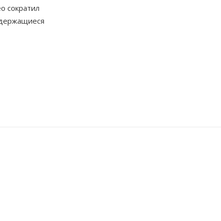
ео сократил
содержащиеся