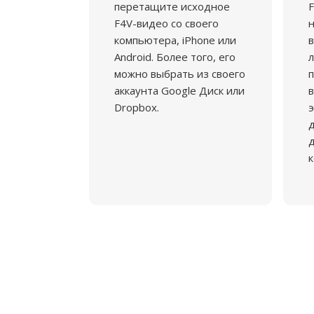
перетащите исходное
F
F4V-видео со своего
н
компьютера, iPhone или
в
Android. Более того, его
л
можно выбрать из своего
аккаунта Google Диск или
в
Dropbox.
э
д
к