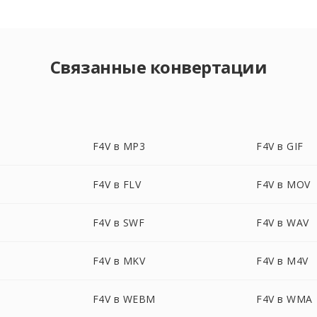
Связанные конвертации
F4V в MP3
F4V в GIF
F4V в FLV
F4V в MOV
F4V в SWF
F4V в WAV
F4V в MKV
F4V в M4V
F4V в WEBM
F4V в WMA