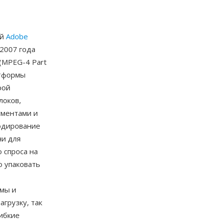
ей
Adobe
 2007 года
t (MPEG-4 Part
атформы
рой
локов,
ументами и
одирование
ни для
 спроса на
о упаковать
рмы и
грузку, так
ибкие