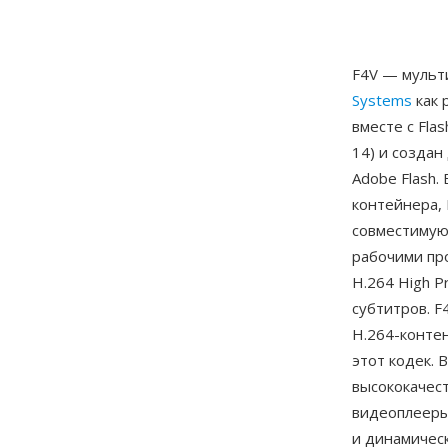
F4V — мульт
Systems
как 
вместе с Flas
14) и создан
Adobe Flash.
контейнера,
совместимую
рабочими пр
H.264 High P
субтитров. F
H.264-контен
этот кодек. 
высококачес
видеоплееры 
и динамическ