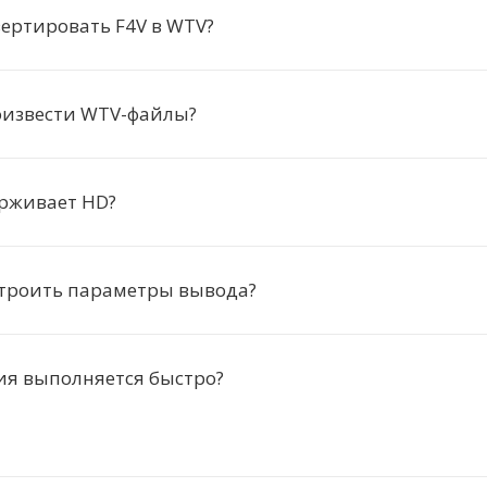
ертировать F4V в WTV?
оизвести WTV-файлы?
рживает HD?
троить параметры вывода?
ия выполняется быстро?