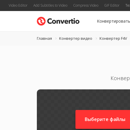
Video Editor
Add Subtitles to Video
Compress Video
GIF Editor
Te
Конвертироват
Главная
Конвертер видео
Конвертер F4V
Конверт
Выберите файлы