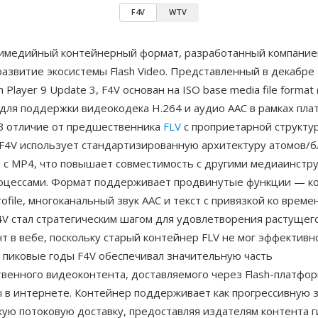
F4V
WTV
имедийный контейнерный формат, разработанный компани
развитие экосистемы Flash Video. Представленный в декабре
h Player 9 Update 3, F4V основан на ISO base media file forma
 для поддержки видеокодека H.264 и аудио AAC в рамках пл
 В отличие от предшественника
FLV
с проприетарной структу
 F4V использует стандартизированную архитектуру атомов/б
 с MP4, что повышает совместимость с другими медиаинстр
оцессами. Формат поддерживает продвинутые функции — к
rofile, многоканальный звук AAC и текст с привязкой ко време
4V стал стратегическим шагом для удовлетворения растущего
т в вебе, поскольку старый контейнер FLV не мог эффективн
В пиковые годы F4V обеспечивал значительную часть
твенного видеоконтента, доставляемого через Flash-платфо
в интернете. Контейнер поддерживает как прогрессивную за
ую потоковую доставку, предоставляя издателям контента г