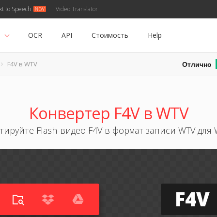
xt to Speech
Video Translator
ь
OCR
API
Стоимость
Help
Отлично
F4V в WTV
Конвертер F4V в WTV
ируйте Flash-видео F4V в формат записи WTV для
F4V