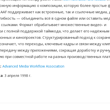
ложную информацию о композиции, которую более простые 
 AAF поддерживает как встроенные, так и ссылочные медиа, 
гибкость — объединить всё в одном файле или оставить м
 ссылками. Формат обрабатывает множественные видео- и
и с полной поддержкой таймкода, что делает его надёжным
ионных и кинопроектов. Структурированный подход к сохра
означает, что переходы, ключевые кадры и связи между кли
передачу между приложениями, сокращая доработку и ручн
ию при совместной работе на разных производственных пла
к
:
Advanced Media Workflow Association
ка
: 3 апреля 1998 г.