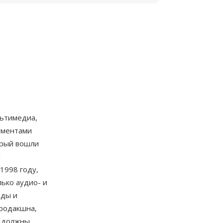
льтимедиа,
ументами
орый вошли
я
1998 году,
ько аудио- и
оды и
продакшна,
 должны