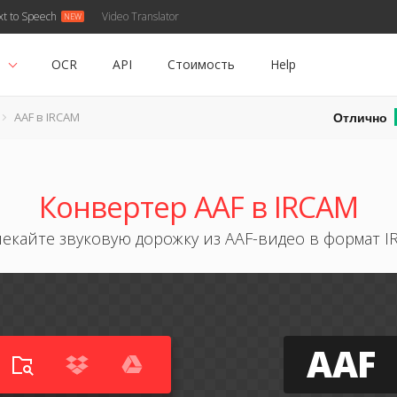
xt to Speech
Video Translator
ь
OCR
API
Стоимость
Help
Отлично
AAF в IRCAM
Конвертер AAF в IRCAM
екайте звуковую дорожку из AAF-видео в формат 
AAF