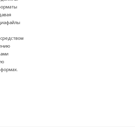
форматы
давая
едиафайлы
 средством
нению
пами
ую
тформах.