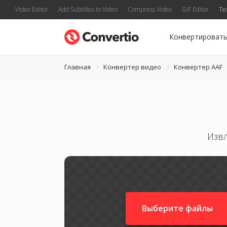
Video Editor
Add Subtitles to Video
Compress Video
GIF Editor
Te
Конвертироват
Главная
Конвертер видео
Конвертер AAF
Извл
Выберите файлы