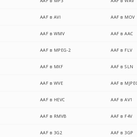
AAF в MP3
AAF в WAV
AAF в AVI
AAF в MOV
AAF в WMV
AAF в AAC
AAF в MPEG-2
AAF в FLV
AAF в MXF
AAF в SLN
AAF в WVE
AAF в MJPE
AAF в HEVC
AAF в AV1
AAF в RMVB
AAF в F4V
AAF в 3G2
AAF в 3GP