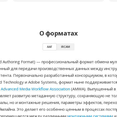
О форматах
AAF
IRCAM
ed Authoring Format) — профессиональный формат обмена му
нный для передачи производственных данных между инстр
нтента. Первоначально разработанный консорциумом, в кот
vid Technology и Adobe Systems, формат ныне поддерживаетс
й
Advanced Media Workflow Association
(AMWA). Выпущенный в 
авляет развитую метаданную структуру, сохраняющую не тол
алы, но и монтажные решения, параметры эффектов, перех
ймлайна. Это делает его особенно ценным в процессах пост
 перемещаются между различными
монтажными системами
и