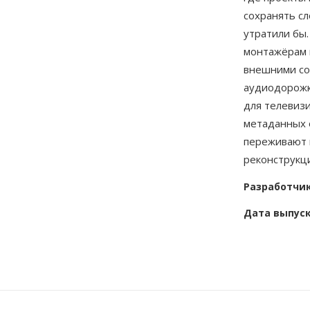
сохранять с
утратили бы.
монтажёрам 
внешними со
аудиодорожк
для телевиз
метаданных 
переживают 
реконструкц
Разработчи
Дата выпус