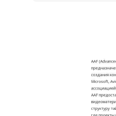
AAF (Advanc
предназначе
создания ко
Microsoft, A
ассоциацие
AAF предост
видеоматери
структуру та
где проекты