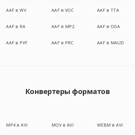
AAF в WV
AAF в VOC
AAF в TTA
AAF в RA
AAF в MP2
AAF в OGA
AAF в PVF
AAF в PRC
AAF в MAUD
Конвертеры форматов
MP4 в AVI
MOV в AVI
WEBM в AVI