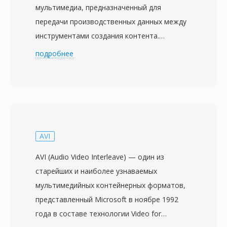
мультимедиа, предназначенный для
передачи производственных данных между
инструментами создания контента.
Первоначально разработанный
подробнее
консорциумом, в который вошли Microsoft,
Avid Technology и Adobe Systems, формат
ныне поддерживается ассоциацией
Advanced Media Workflow Association
(AMWA). Выпущенный в 1998 году, AAF
предоставляет развитую метаданную
AVI
структуру, сохраняющую не только аудио- и
AVI (Audio Video Interleave) — один из
видеоматериалы, но и монтажные решения,
старейших и наиболее узнаваемых
параметры эффектов, переходы и структуру
мультимедийных контейнерных форматов,
таймлайна. Это делает его особенно
представленный Microsoft в ноябре 1992
ценным в процессах постпродакшна, где
года в составе технологии Video for
проекты перемещаются между различными