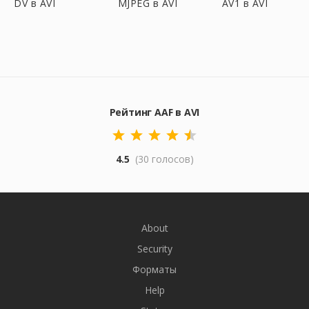
DV в AVI
MJPEG в AVI
AV1 в AVI
Рейтинг AAF в AVI
4.5
(30 голосов)
About
Security
Форматы
Help