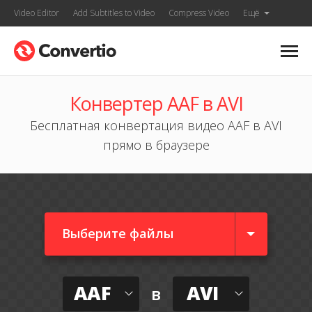
Video Editor
Add Subtitles to Video
Compress Video
Ещё
Конвертер AAF в AVI
Бесплатная конвертация видео AAF в AVI
прямо в браузере
Выберите файлы
AAF
AVI
в