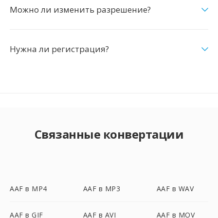
Можно ли изменить разрешение?
Нужна ли регистрация?
Связанные конвертации
AAF в MP4
AAF в MP3
AAF в WAV
AAF в GIF
AAF в AVI
AAF в MOV