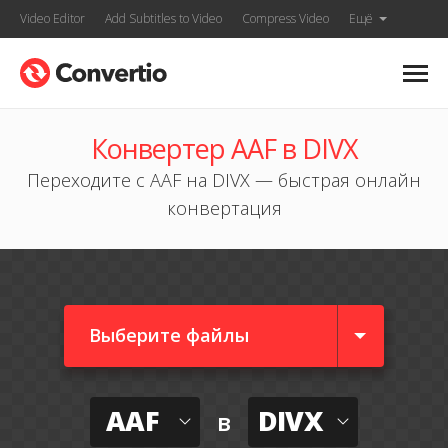
Video Editor
Add Subtitles to Video
Compress Video
Ещё
Конвертер AAF в DIVX
Переходите с AAF на DIVX — быстрая онлайн
конвертация
Выберите файлы
AAF
DIVX
в