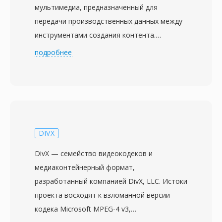
мультимедиа, предназначенный для
передачи производственных данных между
инструментами создания контента.
Первоначально разработанный
подробнее
консорциумом, в который вошли Microsoft,
Avid Technology и Adobe Systems, формат
ныне поддерживается ассоциацией
Advanced Media Workflow Association
(AMWA). Выпущенный в 1998 году, AAF
предоставляет развитую метаданную
DIVX
структуру, сохраняющую не только аудио- и
DivX — семейство видеокодеков и
видеоматериалы, но и монтажные решения,
медиаконтейнерный формат,
параметры эффектов, переходы и структуру
разработанный компанией DivX, LLC. Истоки
таймлайна. Это делает его особенно
проекта восходят к взломанной версии
ценным в процессах постпродакшна, где
кодека Microsoft MPEG-4 v3,
проекты перемещаются между различными