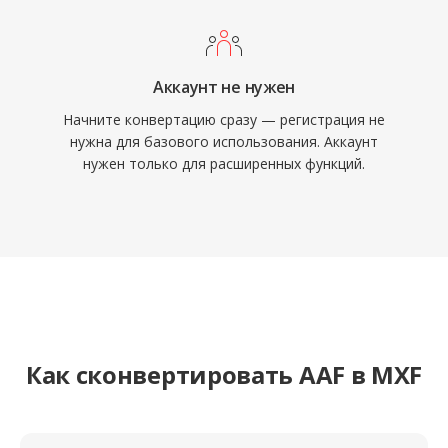
документооборота поддерживают MXF, и
он служит форматом обмена для
стандартов AS-02 и AS-11 в телевещании.
Аккаунт не нужен
Начните конвертацию сразу — регистрация не
нужна для базового использования. Аккаунт
нужен только для расширенных функций.
Как сконвертировать AAF в MXF