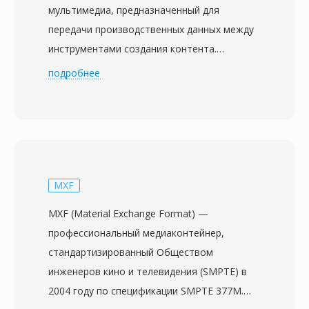
мультимедиа, предназначенный для
передачи производственных данных между
инструментами создания контента.
Первоначально разработанный
подробнее
консорциумом, в который вошли Microsoft,
Avid Technology и Adobe Systems, формат
ныне поддерживается ассоциацией
Advanced Media Workflow Association
(AMWA). Выпущенный в 1998 году, AAF
предоставляет развитую метаданную
MXF
структуру, сохраняющую не только аудио- и
MXF (Material Exchange Format) —
видеоматериалы, но и монтажные решения,
профессиональный медиаконтейнер,
параметры эффектов, переходы и структуру
стандартизированный Обществом
таймлайна. Это делает его особенно
инженеров кино и телевидения (SMPTE) в
ценным в процессах постпродакшна, где
2004 году по спецификации SMPTE 377M.
проекты перемещаются между различными