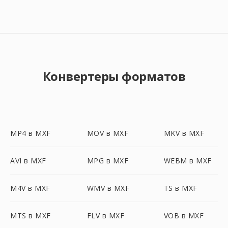
Конвертеры форматов
MP4 в MXF
MOV в MXF
MKV в MXF
AVI в MXF
MPG в MXF
WEBM в MXF
M4V в MXF
WMV в MXF
TS в MXF
MTS в MXF
FLV в MXF
VOB в MXF