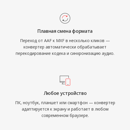
маркеры, ссылки на источники и
приложениями, сокращая доработку и
технические параметры — в
ручную реконструкцию при совместной
структурированной схеме кодирования Key-
работе на разных производственных
Length-Value (KLV). Эти метаданные
платформах.
Плавная смена формата
сопровождают контент через всю
Переход от AAF к MXF в несколько кликов —
производственную цепочку, снижая риск
конвертер автоматически обрабатывает
потери информации при перемещении
перекодирование кодека и синхронизацию аудио.
файлов между системами ввода, монтажа,
графики, выдачи в эфир и архивирования.
Файлы MXF используют систему
операционных шаблонов, определяющих
различные уровни сложности — от простых
Любое устройство
однообъектных пакетов (OP1a) до сложных
ПК, ноутбук, планшет или смартфон — конвертер
многообъектных плейлистов. Все ведущие
адаптируется к экрану и работает в любом
производители вещательного
современном браузере.
оборудования и файловых систем