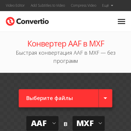
Video Editor
Add Subtitles to Video
Compress Video
Ещё
Конвертер AAF в MXF
Быстрая конвертация AAF в MXF — без
программ
Выберите файлы
AAF
MXF
в