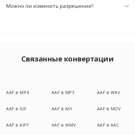
Можно ли изменить разрешение?
Связанные конвертации
AAF в MP4
AAF в MP3
AAF в WAV
AAF в GIF
AAF в AVI
AAF в MOV
AAF в AIFF
AAF в WMV
AAF в AAC