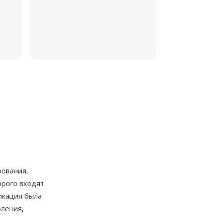
рования,
орого входят
фикация была
оления,