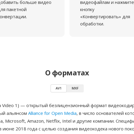
добавить больше видео
видеофайлам и нажмите
ля пакетной
кнопку
онвертации.
«Конвертировать» для
обработки.
О форматах
AV1
MXF
a Video 1) — открытый безлицензионный формат видеокоди
ый альянсом
Alliance for Open Media
, в число основателей кот
la, Microsoft, Amazon, Netflix, Intel и другие компании. Специ
в июне 2018 года с целью создания видеокодека нового пок