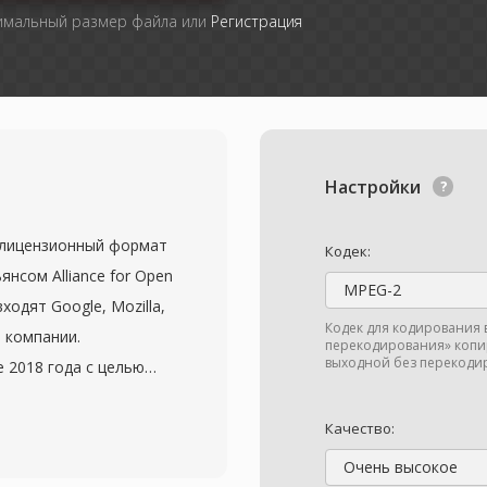
симальный размер файла или
Регистрация
Настройки
злицензионный формат
Кодек:
нсом Alliance for Open
MPEG-2
ходят Google, Mozilla,
Кодек для кодирования 
ие компании.
перекодирования» копир
выходной без перекодир
 2018 года с целью
ия, превосходящего
при этом свободного
Качество:
спечивает примерно на
Очень высокое