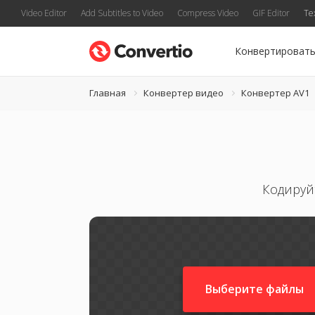
Video Editor
Add Subtitles to Video
Compress Video
GIF Editor
Te
Конвертироват
Главная
Конвертер видео
Конвертер AV1
Кодируй
Выберите файлы