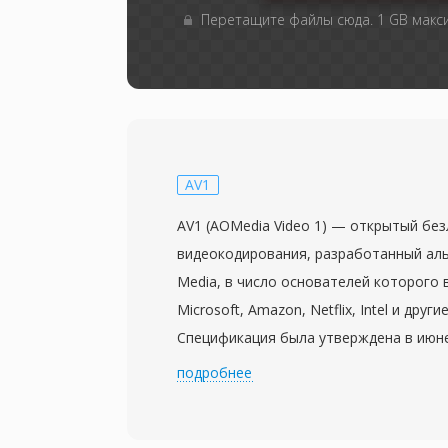
Перетащите файлы сюда. 1 GB мак
AV1
AV1 (AOMedia Video 1) — открытый бе
видеокодирования, разработанный алья
Media, в число основателей которого в
Microsoft, Amazon, Netflix, Intel и друг
Спецификация была утверждена в июне
создания видеокодека нового поколен
подробнее
эффективность сжатия H.264 и HEVC, 
от лицензионных отчислений. AV1 обе