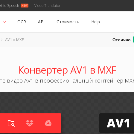
xt to Speech
Video Translator
ь
OCR
API
Стоимость
Help
Отлично
AV1 в MXF
Конвертер AV1 в MXF
те видео AV1 в профессиональный контейнер MX
AV1