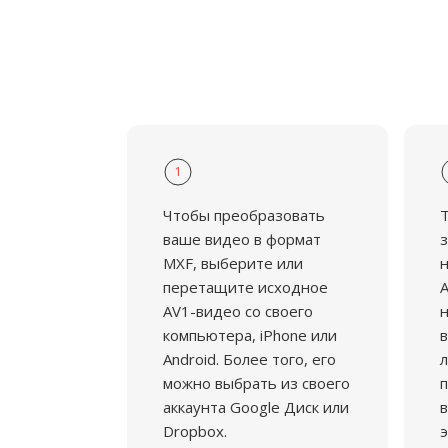
1
Чтобы преобразовать
ваше видео в формат
з
MXF, выберите или
н
перетащите исходное
A
AV1-видео со своего
н
компьютера, iPhone или
в
Android. Более того, его
л
можно выбрать из своего
аккаунта Google Диск или
в
Dropbox.
э