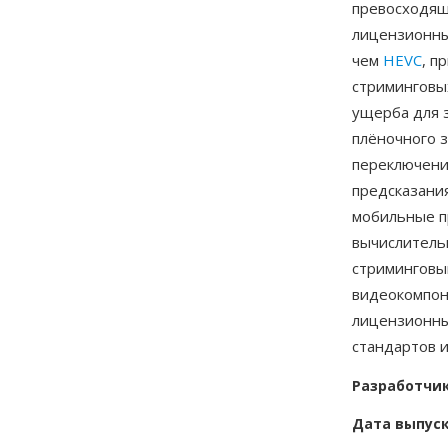
превосходящ
лицензионны
чем
HEVC
, п
стриминговы
ущерба для 
плёночного з
переключени
предсказани
мобильные пр
вычислитель
стриминговым
видеокомпон
лицензионны
стандартов и
Разработчи
Дата выпус