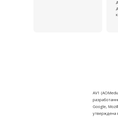
д
к
AV1 (AOMedi
разработанн
Google, Mozil
утверждена 