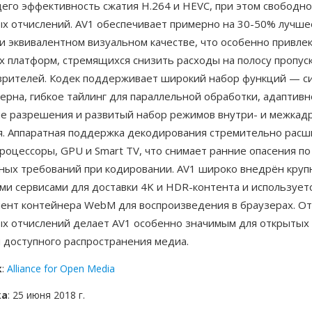
его эффективность сжатия H.264 и HEVC, при этом свободно
х отчислений. AV1 обеспечивает примерно на 30-50% лучше
ри эквивалентном визуальном качестве, что особенно привле
х платформ, стремящихся снизить расходы на полосу пропус
зрителей. Кодек поддерживает широкий набор функций — с
ерна, гибкое тайлинг для параллельной обработки, адаптив
е разрешения и развитый набор режимов внутри- и межкад
я. Аппаратная поддержка декодирования стремительно рас
оцессоры, GPU и Smart TV, что снимает ранние опасения по
ных требований при кодировании. AV1 широко внедрён кру
и сервисами для доставки 4K и HDR-контента и используетс
ент контейнера WebM для воспроизведения в браузерах. От
х отчислений делает AV1 особенно значимым для открытых 
 доступного распространения медиа.
к
:
Alliance for Open Media
ка
: 25 июня 2018 г.