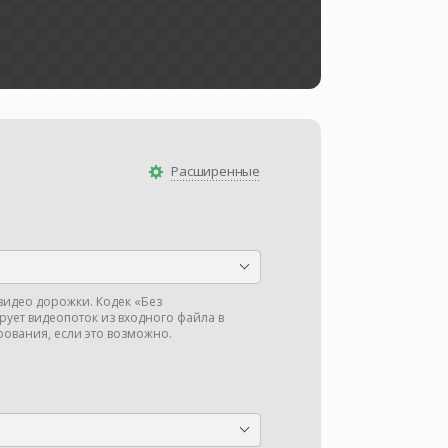
Расширенные
видео дорожки. Кодек «Без
ует видеопоток из входного файла в
ования, если это возможно.