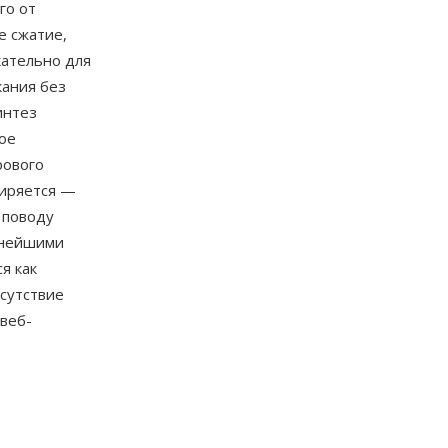
го от
е сжатие,
кательно для
кания без
интез
ное
рового
ширяется —
 поводу
пнейшими
я как
сутствие
веб-