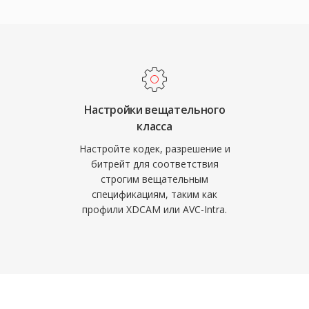
транения медиа.
характеристик MXF:
цию — таймкоды,
ы, ссылки на
 в структурированной
LV). Эти метаданные
изводственную
Настройки вещательного
класса
ции при перемещении
жа, графики, выдачи в
Настройте кодек, разрешение и
битрейт для соответствия
ользуют систему
строгим вещательным
х различные уровни
спецификациям, таким как
ых пакетов (OP1a) до
профили XDCAM или AVC-Intra.
 Все ведущие
вания и файловых
ют MXF, и он служит
2 и AS-11 в