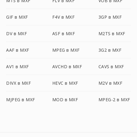
MTS в MXF
FLV в MXF
VOB в MXF
GIF в MXF
F4V в MXF
3GP в MXF
DV в MXF
ASF в MXF
M2TS в MXF
AAF в MXF
MPEG в MXF
3G2 в MXF
AV1 в MXF
AVCHD в MXF
CAVS в MXF
DIVX в MXF
HEVC в MXF
M2V в MXF
MJPEG в MXF
MOD в MXF
MPEG-2 в MXF