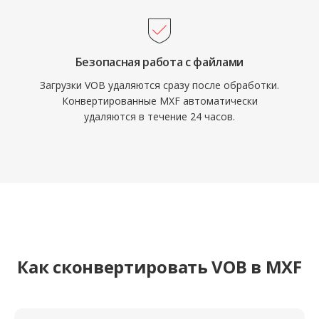
документооборота поддерживают MXF, и
он служит форматом обмена для
стандартов AS-02 и AS-11 в телевещании.
Безопасная работа с файлами
Загрузки VOB удаляются сразу после обработки.
Конвертированные MXF автоматически
удаляются в течение 24 часов.
Как сконвертировать VOB в MXF