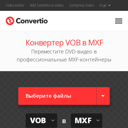
Video Editor
Add Subtitles to Video
Compress Video
Ещё
Конвертер VOB в MXF
Переместите DVD-видео в
профессиональные MXF-контейнеры
Выберите файлы
VOB
MXF
в