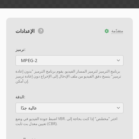
الإعدادات
متقدّمة
ترميز:
MPEG-2
برنامج الترميز لترميز المسار الفيديو. يقوم برنامج الترميز "بدون إعادة
ترميز" بنسخ دفق الفيديو من ملف الإدخال إلى الإخراج دون إعادة ترميز
إن أمكن.
الدقة:
عالية جدًا
اضبط جودة الفيديو في وضع VBR. اختر "مخصّص" إذا كنت بحاجة إلى
تعيين معدل بت ثابت (CBR).