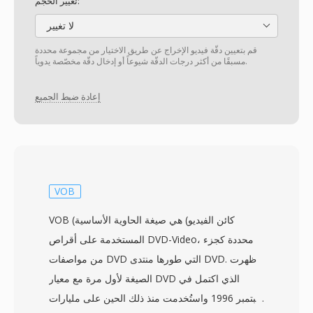
تغيير الحجم:
لا تغيير
قم بتعيين دقّة فيديو الإخراج عن طريق الاختيار من مجموعة محددة
مسبقًا من أكثر درجات الدقّة شيوعاً أو إدخال دقّة مخصّصة يدوياً.
إعادة ضبط الجميع
VOB
VOB (كائن الفيديو) هي صيغة الحاوية الأساسية
المستخدمة على أقراص DVD-Video، محددة كجزء
من مواصفات DVD التي طورها منتدى DVD. ظهرت
الصيغة لأول مرة مع معيار DVD الذي اكتمل في
سبتمبر 1996 واستُخدمت منذ ذلك الحين على مليارات