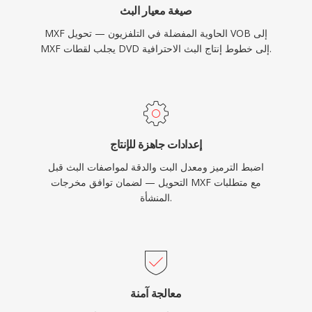
صيغة معيار البث
المستخدمة في البث.
MXF الحاوية المفضلة في التلفزيون — تحويل VOB إلى
MXF يجلب لقطات DVD إلى خطوط إنتاج البث الاحترافية.
إعدادات جاهزة للإنتاج
اضبط الترميز ومعدل البت والدقة لمواصفات البث قبل
التحويل — لضمان توافق مخرجات MXF مع متطلبات
المنشأة.
معالجة آمنة