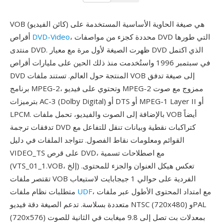
VOB (كائن الفيديو) هي صيغة الحاوية الأساسية المستخدمة على
، محددة كجزء من مواصفات DVD التي طورها
DVD-Video
أقراص
منتدى DVD. ظهرت الصيغة لأول مرة مع معيار DVD الذي اكتمل
في سبتمبر 1996 واستُخدمت منذ ذلك الحين على مليارات أقراص
DVD المنتجة حول العالم. تستند ملفات VOB إلى صيغة تدفق
برنامج MPEG-2، وتحتوي على فيديو MPEG-2 ممزوج مع صوت
بترميزات AC-3 (Dolby Digital) أو DTS أو MPEG-1 Layer II أو
LPCM. بالإضافة إلى الصوت والفيديو، تحمل ملفات VOB أيضاً
تدفقات ترجمة DVD كتراكبات نقطية وبيانات تنقل للتفاعل مع
القوائم ومعلومات نقاط الفصول. تتواجد الملفات في دليل
VIDEO_TS على قرص DVD، مع اصطلاحات تسمية
(VTS_01_1.VOB، إلخ) تعكس هيكل العنوان والجزء للمحتوى.
تقتصر ملفات VOB الفردية على حوالي 1 جيجابايت لاستيعاب
، مع امتداد المحتوى الأطول عبر ملفات
UDF
متطلبات نظام ملفات
متعددة بسلاسة. تدعم الصيغة دقة فيديو NTSC (720x480) وPAL
(720x576) بمعدلات بت تصل إلى 9.8 ميغابت في الثانية للصوت