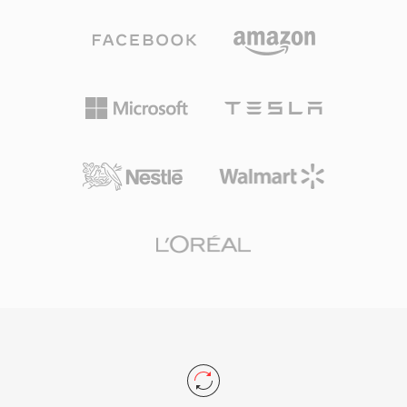
والتنقل في تدفق برنامج واحد VOB حلاً متكاملاً
مما يجعلها قابلة للتكيف مع مستويات جودة متنوعة
لتوصيل الأفلام للمستهلك. رغم أن البث وصيغ الأقراص
من التحرير الأولي إلى الأرشفة بجودة الماستر. يُعد
الأحدث حلت محل DVD للمحتوى الجديد، تظل VOB
إطار البيانات الوصفية الشامل من الخصائص المميزة لـ
ذات صلة كبيرة للوصول إلى المكتبة الضخمة من
MXF، حيث يحمل معلومات الإنتاج مثل رموز الوقت
محتوى DVD الحالي.
وأسماء المقاطع والعلامات الوصفية والمراجع
المصدرية والمعلمات التقنية ضمن مخطط ترميز
مفتاح-طول-قيمة (KLV) منظم. تنتقل هذه البيانات
الوصفية مع المحتوى عبر سلسلة الإنتاج، مما يقلل
خطر فقدان المعلومات عند انتقال الملفات بين أنظمة
الاستيعاب والتحرير والرسوميات والبث والأرشفة.
تستخدم ملفات MXF نظام أنماط تشغيلية يحدد
مستويات مختلفة من التعقيد، من حزم العنصر الواحد
البسيطة (OP1a) إلى قوائم التشغيل المعقدة متعددة
العناصر. يدعم مصنعو معدات البث الكبرى وأنظمة
سير العمل القائمة على الملفات MXF بشكل شامل،
وتعمل كصيغة تبادل لمعايير مثل AS-02 وAS-11