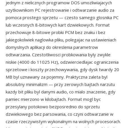
jednym z nielicznych programow DOS umozliwiajacych
uzytkownikom PC rejestrowanie i odtwarzanie audio za
pomoca prostego sprzetu — czesto samego glosnika PC
lub wczesnych 8-bitowych kart dzwiekowych. Format
przechowuje 8-bitowe probki PCM bez znaku i bez
jakiegokolwiek naglowka pliku, polegajac na ustawieniach
domyslnych aplikacji do okreslenia parametrow
odtwarzania. Czestotliwosci probkowania byly zwykle
niskie (4000 do 11025 Hz), odzwierciedlajac ograniczenia
sprzetowe i koszty przechowywania, gdy dysk twardy 20
MB byl uznawany za pojemny. Praktyczna zaleta byl
absolutny minimalizm — przy zerowych bajtach narzutu
kazdy bit pliku byl danymi audio, co mialo znaczenie, gdy
pamiec mierzono w kilobajtach. Format mogl byc
przesylany potokowo bezposrednio do sprzetu
dzwiekowego bez parsowania, co czyni odtwarzanie w
czasie rzeczywistym wykonalnym na wolnych procesorach.