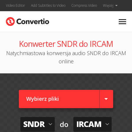
Video Editor
Add Subtitles to Video
Compress Video
Więcej
Konwerter SNDR do IRCAM
Natychmiastowa konwersja audio SNDR do IRCAM
online
Wybierz pliki
SNDR
IRCAM
do