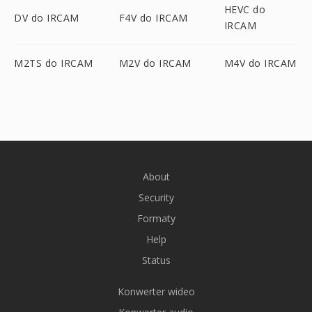
HEVC do
DV do IRCAM
F4V do IRCAM
IRCAM
M2TS do IRCAM
M2V do IRCAM
M4V do IRCAM
About
Security
Formaty
Help
Status
Konwerter wideo