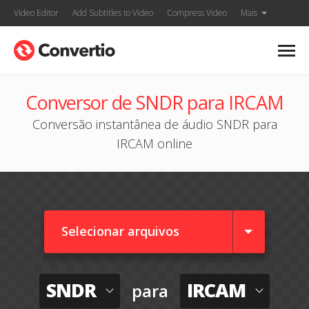
Video Editor
Add Subtitles to Video
Compress Video
Mais
Conversor de SNDR para IRCAM
Conversão instantânea de áudio SNDR para
IRCAM online
Selecionar arquivos
SNDR
IRCAM
para