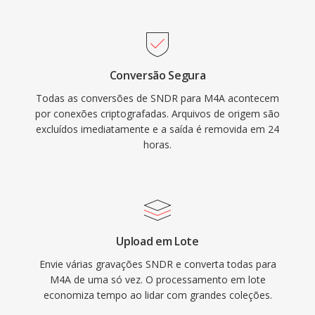
most car infotainment systems. Three tangible
preservação de gravações de áudio digital
benefits define the format: superior coding
antigas.
efficiency over older lossy codecs, rich
metadata through the MP4 atom structure
Conversão Segura
(artwork, chapters, lyrics), and dual-mode
Todas as conversões de SNDR para M4A acontecem
flexibility serving both lossy and lossless
por conexões criptografadas. Arquivos de origem são
workflows.
excluídos imediatamente e a saída é removida em 24
horas.
Upload em Lote
Envie várias gravações SNDR e converta todas para
M4A de uma só vez. O processamento em lote
economiza tempo ao lidar com grandes coleções.