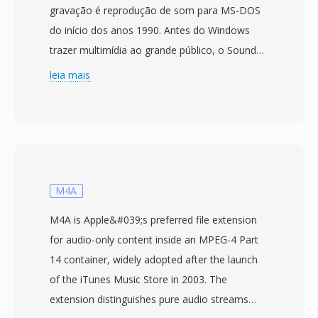
gravação é reprodução de som para MS-DOS
do início dos anos 1990. Antes do Windows
trazer multimídia ao grande público, o Sounder
era um dos poucos programas DOS que
leia mais
permitiam aos usuários de PC capturar é
reproduzir áudio por meio de hardware
rudimentar — geralmente o alto-falante
interno do PC ou placas de som iniciais de 8
bits. O formato armazena amostras PCM de 8
bits não assinado sem qualquer cabecalho de
M4A
arquivo, dependendo de padrões do aplicativo
M4A is Apple&#039;s preferred file extension
para determinar os parâmetros de reprodução.
for audio-only content inside an MPEG-4 Part
Às taxas de amostragem eram tipicamente
14 container, widely adopted after the launch
baixas (4000 a 11025 Hz), refletindo limitações
of the iTunes Music Store in 2003. The
de hardware é custos de armazenamento
extension distinguishes pure audio streams
quando um disco rígido de 20 MB era