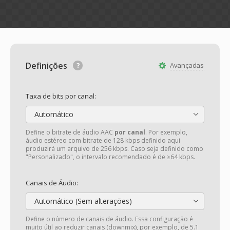
Definições
Avançadas
Taxa de bits por canal:
Automático
Define o bitrate de áudio AAC
por canal
. Por exemplo,
áudio estéreo com bitrate de 128 kbps definido aqui
produzirá um arquivo de 256 kbps. Caso seja definido como
"Personalizado", o intervalo recomendado é de ≥64 kbps.
Canais de Áudio:
Automático (Sem alterações)
Define o número de canais de áudio. Essa configuração é
muito útil ao reduzir canais (downmix), por exemplo, de 5.1