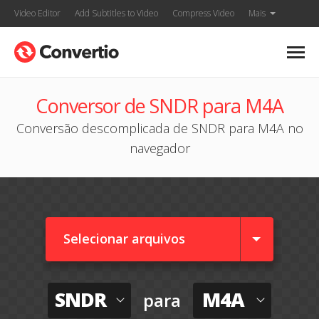
Video Editor
Add Subtitles to Video
Compress Video
Mais
Conversor de SNDR para M4A
Conversão descomplicada de SNDR para M4A no
navegador
Selecionar arquivos
SNDR
M4A
para