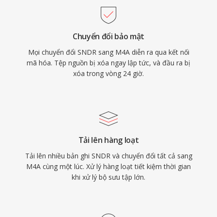
qua cấu trúc atom MP4 (ảnh bìa, chương, lời
bài hát), và tính linh hoạt kép phục vụ cả quy
Chuyển đổi bảo mật
trình lossy lẫn lossless.
Mọi chuyển đổi SNDR sang M4A diễn ra qua kết nối
mã hóa. Tệp nguồn bị xóa ngay lập tức, và đầu ra bị
xóa trong vòng 24 giờ.
Tải lên hàng loạt
Tải lên nhiều bản ghi SNDR và chuyển đổi tất cả sang
M4A cùng một lúc. Xử lý hàng loạt tiết kiệm thời gian
khi xử lý bộ sưu tập lớn.