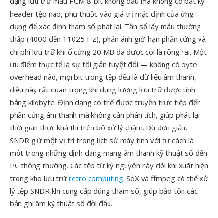
dạng lưu trữ mẫu PCM 8-bit không dấu mà không có bất kỳ
header tệp nào, phụ thuộc vào giá trị mặc định của ứng
dụng để xác định tham số phát lại. Tần số lấy mẫu thường
thấp (4000 đến 11025 Hz), phản ánh giới hạn phần cứng và
chi phí lưu trữ khi ổ cứng 20 MB đã được coi là rộng rãi. Một
ưu điểm thực tế là sự tối giản tuyệt đối — không có byte
overhead nào, mọi bit trong tệp đều là dữ liệu âm thanh,
điều này rất quan trọng khi dung lượng lưu trữ được tính
bằng kilobyte. Định dạng có thể được truyền trực tiếp đến
phần cứng âm thanh mà không cần phân tích, giúp phát lại
thời gian thực khả thi trên bộ xử lý chậm. Dù đơn giản,
SNDR giữ một vị trí trong lịch sử máy tính với tư cách là
một trong những định dạng mang âm thanh kỹ thuật số đến
PC thông thường. Các tệp từ kỷ nguyên này đôi khi xuất hiện
trong kho lưu trữ
retro computing
. SoX và ffmpeg có thể xử
lý tệp SNDR khi cung cấp đúng tham số, giúp bảo tồn các
bản ghi âm kỹ thuật số đời đầu.