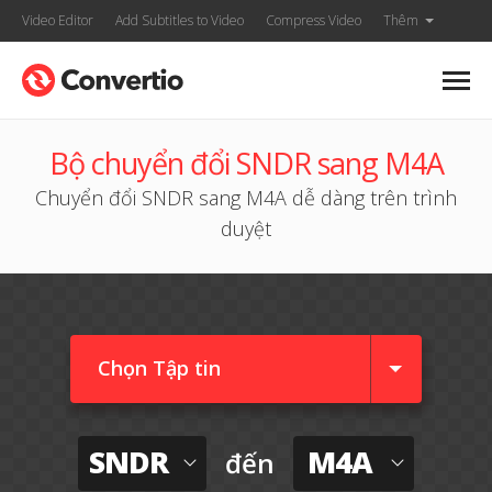
Video Editor
Add Subtitles to Video
Compress Video
Thêm
Bộ chuyển đổi SNDR sang M4A
Chuyển đổi SNDR sang M4A dễ dàng trên trình
duyệt
Chọn Tập tin
SNDR
M4A
đến