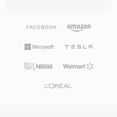
tiếp đến phần cứng âm thanh mà không cần
thường bọc luồng bit AAC-LC (Advanced Audio
phân tích, giúp phát lại thời gian thực khả thi
Coding, Low Complexity), dù payload Apple
trên bộ xử lý chậm. Dù đơn giản, SNDR giữ một
Lossless (ALAC) cũng sử dụng cùng phần mở
vị trí trong lịch sử máy tính với tư cách là một
rộng. Các tệp M4A mã hóa AAC mang lại chất
trong những định dạng mang âm thanh kỹ
lượng âm thanh tốt hơn MP3 ở cùng bitrate,
thuật số đến PC thông thường. Các tệp từ kỷ
nhờ cải thiện sao chép dải phổ, định hình nhiễu
nguyên này đôi khi xuất hiện trong kho lưu trữ
theo thời gian và mô hình tâm lý âm học tinh
retro computing. SoX và ffmpeg có thể xử lý
chỉnh. Hỗ trợ tốc độ lấy mẫu lên đến 96 kHz và
tệp SNDR khi cung cấp đúng tham số, giúp bảo
độ sâu bit lên đến 24-bit. Tích hợp hệ sinh thái
tồn các bản ghi âm kỹ thuật số đời đầu.
Apple hoàn toàn liền mạch — iTunes, Apple
Music, iPhone, iPad và macOS đều xử lý M4A
nguyên bản — trong khi hỗ trợ bên thứ ba bao
gồm VLC, foobar2000, Android và hầu hết hệ
thống giải trí ô tô. Ba lợi ích thiết thực định
nghĩa định dạng: hiệu suất mã hóa vượt trội so
với các codec lossy cũ, siêu dữ liệu phong phú