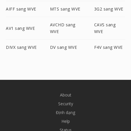
AIFF sang WVE
MTS sang WVE
3G2 sang WVE
AVCHD sang
CAVS sang
AV1 sang WVE
WVE
WVE
DIVX sang WVE
DV sang WVE
F4V sang WVE
About
Security
Định dạng
Help
Status