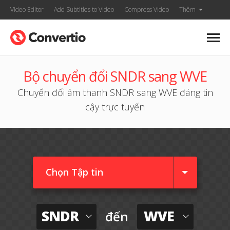
Video Editor
Add Subtitles to Video
Compress Video
Thêm
Bộ chuyển đổi SNDR sang WVE
Chuyển đổi âm thanh SNDR sang WVE đáng tin
cậy trực tuyến
Chọn Tập tin
SNDR
WVE
đến