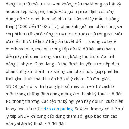
dạng lưu trữ mẫu PCM 8-bit không dấu mà không có bất kỳ
header tệp nào, phụ thuộc vào giá trị mặc định của ứng
dụng để xác định tham số phát lại. Tần số lấy mẫu thường
thấp (4000 đến 11025 Hz), phản ánh giới hạn phần cứng và
chi phí lưu trữ khi ổ cứng 20 MB đã được coi là rộng rãi. Một
ưu điểm thực tế là sự tối giản tuyệt đối — không có byte
overhead nào, mọi bit trong tệp đều là dữ liệu âm thanh,
điều này rất quan trọng khi dung lượng lưu trữ được tính
bằng kilobyte. Định dạng có thể được truyền trực tiếp đến
phần cứng âm thanh mà không cần phân tích, giúp phát lại
thời gian thực khả thi trên bộ xử lý chậm. Dù đơn giản,
SNDR giữ một vị trí trong lịch sử máy tính với tư cách là
một trong những định dạng mang âm thanh kỹ thuật số đến
PC thông thường. Các tệp từ kỷ nguyên này đôi khi xuất hiện
trong kho lưu trữ
retro computing
. SoX và ffmpeg có thể xử
lý tệp SNDR khi cung cấp đúng tham số, giúp bảo tồn các
bản ghi âm kỹ thuật số đời đầu.