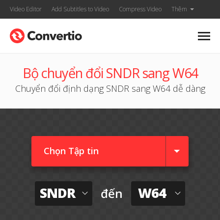
Video Editor
Add Subtitles to Video
Compress Video
Thêm
Bộ chuyển đổi SNDR sang W64
Chuyển đổi định dạng SNDR sang W64 dễ dàng
Chọn Tập tin
SNDR
W64
đến