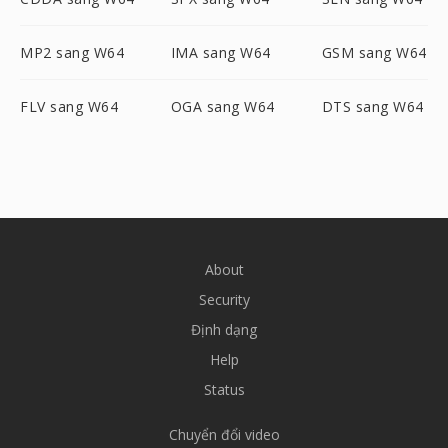
MP2 sang W64
IMA sang W64
GSM sang W64
FLV sang W64
OGA sang W64
DTS sang W64
About
Security
Định dạng
Help
Status
Chuyển đổi video