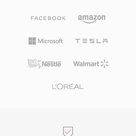
đề trong các phiên thu âm dài, thu đa kênh
trên bộ xử lý chậm. Dù đơn giản, SNDR giữ một
hoặc sản xuất tần số lấy mẫu cao. W64 đạt
vị trí trong lịch sử máy tính với tư cách là một
được điều này bằng cách mở rộng mã định
trong những định dạng mang âm thanh kỹ
danh chunk và trường kích thước lên 64 bit, sử
thuật số đến PC thông thường. Các tệp từ kỷ
dụng GUID thay vì mã bốn ký tự. Thay đổi cấu
nguyên này đôi khi xuất hiện trong kho lưu trữ
trúc này cho phép tệp đạt kích thước tính bằng
retro computing. SoX và ffmpeg có thể xử lý
exabyte, loại bỏ mọi ràng buộc lưu trữ thực tế.
tệp SNDR khi cung cấp đúng tham số, giúp bảo
Định dạng hỗ trợ tần số lấy mẫu, độ sâu bit và
tồn các bản ghi âm kỹ thuật số đời đầu.
cấu hình kênh tùy ý, phù hợp cho chấm điểm
phim, thu âm hòa nhạc trực tiếp và thu thập dữ
liệu khoa học. Sound Forge, Audacity và các
workstation âm thanh kỹ thuật số chuyên
nghiệp khác cung cấp hỗ trợ W64 nguyên bản
để nhập và xuất liền mạch. Đối với kỹ sư và nhà
sản xuất thường xuyên làm việc với tài liệu
dạng dài, chất lượng cao, W64 mang lại độ tin