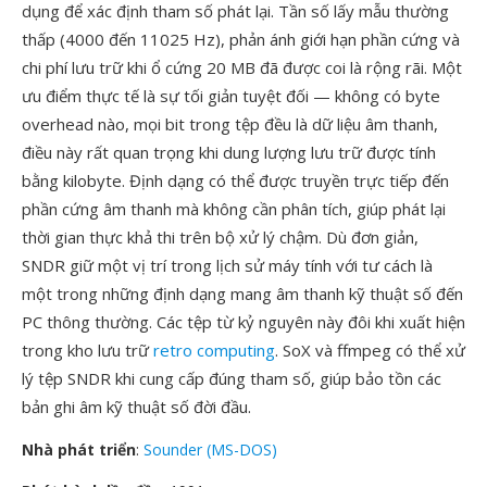
dụng để xác định tham số phát lại. Tần số lấy mẫu thường
thấp (4000 đến 11025 Hz), phản ánh giới hạn phần cứng và
chi phí lưu trữ khi ổ cứng 20 MB đã được coi là rộng rãi. Một
ưu điểm thực tế là sự tối giản tuyệt đối — không có byte
overhead nào, mọi bit trong tệp đều là dữ liệu âm thanh,
điều này rất quan trọng khi dung lượng lưu trữ được tính
bằng kilobyte. Định dạng có thể được truyền trực tiếp đến
phần cứng âm thanh mà không cần phân tích, giúp phát lại
thời gian thực khả thi trên bộ xử lý chậm. Dù đơn giản,
SNDR giữ một vị trí trong lịch sử máy tính với tư cách là
một trong những định dạng mang âm thanh kỹ thuật số đến
PC thông thường. Các tệp từ kỷ nguyên này đôi khi xuất hiện
trong kho lưu trữ
retro computing
. SoX và ffmpeg có thể xử
lý tệp SNDR khi cung cấp đúng tham số, giúp bảo tồn các
bản ghi âm kỹ thuật số đời đầu.
Nhà phát triển
:
Sounder (MS-DOS)