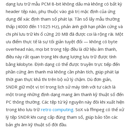
dạng lưu trữ mẫu PCM 8-bit không dấu mà không có bất kỳ
header tệp nào, phụ thuộc vào giá trị mặc định của ứng
dụng để xác định tham số phát lại. Tần số lấy mẫu thường
thấp (4000 đến 11025 Hz), phản ánh giới hạn phần cứng và
chi phí lưu trữ khi ổ cứng 20 MB đã được coi là rộng rãi. Một
ưu điểm thực tế là sự tối giản tuyệt đối — không có byte
overhead nào, mọi bit trong tệp đều là dữ liệu âm thanh,
điều này rất quan trọng khi dung lượng lưu trữ được tính
bằng kilobyte. Định dạng có thể được truyền trực tiếp đến
phần cứng âm thanh mà không cần phân tích, giúp phát lại
thời gian thực khả thi trên bộ xử lý chậm. Dù đơn giản,
SNDR giữ một vị trí trong lịch sử máy tính với tư cách là
một trong những định dạng mang âm thanh kỹ thuật số đến
PC thông thường. Các tệp từ kỷ nguyên này đôi khi xuất hiện
trong kho lưu trữ
retro computing
. SoX và ffmpeg có thể xử
lý tệp SNDR khi cung cấp đúng tham số, giúp bảo tồn các
bản ghi âm kỹ thuật số đời đầu.