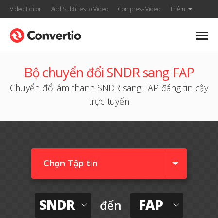
Video Editor
Add Subtitles to Video
Compress Video
Thêm
Bộ chuyển đổi SNDR sang FAP
Chuyển đổi âm thanh SNDR sang FAP đáng tin cậy
trực tuyến
Chọn Tập tin
SNDR
FAP
đến