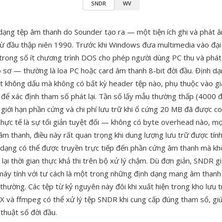
SNDR
WV
dạng tệp âm thanh do Sounder tạo ra — một tiện ích ghi và phát 
ừ đầu thập niên 1990. Trước khi Windows đưa multimedia vào đại
rong số ít chương trình DOS cho phép người dùng PC thu và phá
 sơ — thường là loa PC hoặc card âm thanh 8-bit đời đầu. Định dạ
 không dấu mà không có bất kỳ header tệp nào, phụ thuộc vào giá
để xác định tham số phát lại. Tần số lấy mẫu thường thấp (4000
giới hạn phần cứng và chi phí lưu trữ khi ổ cứng 20 MB đã được coi 
hực tế là sự tối giản tuyệt đối — không có byte overhead nào, mọi
 âm thanh, điều này rất quan trọng khi dung lượng lưu trữ được tín
h dạng có thể được truyền trực tiếp đến phần cứng âm thanh mà k
t lại thời gian thực khả thi trên bộ xử lý chậm. Dù đơn giản, SNDR gi
 máy tính với tư cách là một trong những định dạng mang âm thanh
thường. Các tệp từ kỷ nguyên này đôi khi xuất hiện trong kho lưu 
oX và ffmpeg có thể xử lý tệp SNDR khi cung cấp đúng tham số, gi
thuật số đời đầu.