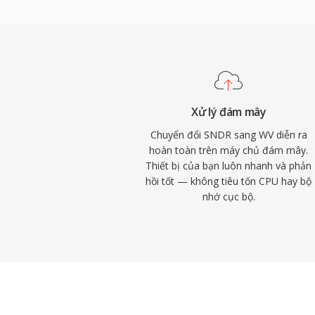
Mã hóa đa lõi ở các phiên bản sau tăng tố
phần cứng hiện đại. Thư viện mã nguồn 
giấy phép BSD và đã được tích hợp vào f
FFmpeg và nhiều công cụ khác. WavPack c
phong phú qua thẻ APEv2, cue sheet nhúng
đáp ứng nhu cầu tổ chức của cả những th
Xử lý đám mây
nhất.
Chuyển đổi SNDR sang WV diễn ra
hoàn toàn trên máy chủ đám mây.
Thiết bị của bạn luôn nhanh và phản
hồi tốt — không tiêu tốn CPU hay bộ
nhớ cục bộ.