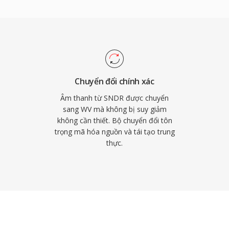
c xử lý đáng kể trên
mở được phân phối theo
oobar2000, VLC,
ũng hỗ trợ siêu dữ liệu
 và giá trị ReplayGain,
ư viện nhạc kỹ lưỡng
Chuyển đổi chính xác
Âm thanh từ SNDR được chuyển
sang WV mà không bị suy giảm
không cần thiết. Bộ chuyển đổi tôn
trọng mã hóa nguồn và tái tạo trung
thực.