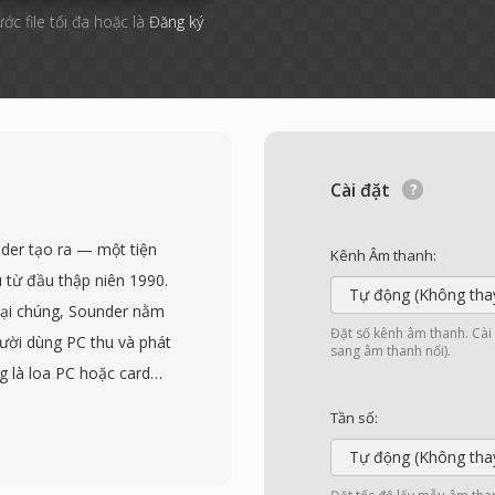
ước file tối đa hoặc là
Đăng ký
Cài đặt
der tạo ra — một tiện
Kênh Âm thanh:
 từ đầu thập niên 1990.
Tự động (Không tha
ại chúng, Sounder nằm
Đặt số kênh âm thanh. Cài đ
ười dùng PC thu và phát
sang âm thanh nổi).
 là loa PC hoặc card
rữ mẫu PCM 8-bit không
Tần số:
hụ thuộc vào giá trị
Tự động (Không tha
ố phát lại. Tần số lấy