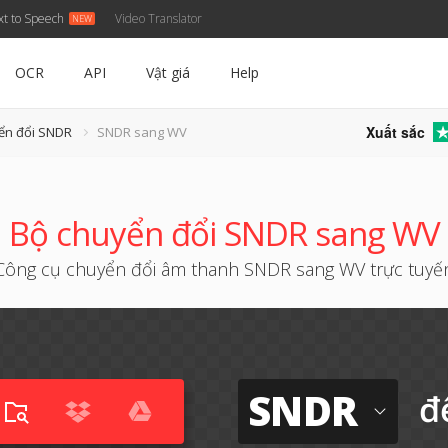
xt to Speech
Video Translator
OCR
API
Vật giá
Help
Xuất sắc
ển đổi SNDR
SNDR sang WV
Bộ chuyển đổi SNDR sang WV
Công cụ chuyển đổi âm thanh SNDR sang WV trực tuyế
SNDR
đ