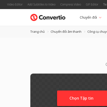
Video Editor
Add Subtitles to Video
Compress Video
GIF Editor
Te
Chuyển đổi
Trang chủ
Chuyển đổi âm thanh
Công cụ chuy
Chọn Tập tin