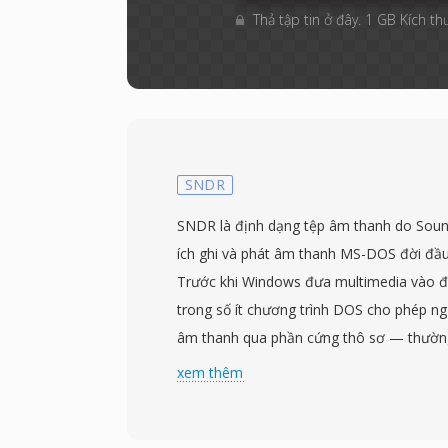
Thả tập tin ở đây. 1 GB Kích th
SNDR
SNDR là định dạng tệp âm thanh do Soun
ích ghi và phát âm thanh MS-DOS đời đầu
Trước khi Windows đưa multimedia vào đ
trong số ít chương trình DOS cho phép ng
âm thanh qua phần cứng thô sơ — thường
âm thanh 8-bit đời đầu. Định dạng lưu t
xem thêm
dấu mà không có bất kỳ header tệp nào, p
mặc định của ứng dụng để xác định tham s