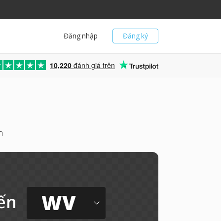
Đăng nhập
Đăng ký
10,220
đánh giá trên
n
WV
ến