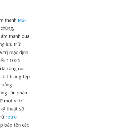
âm thanh
MS-
 chúng,
t âm thanh qua
ng lưu trữ
 trị mặc định
 đến 11025
là rộng rãi.
 bit trong tệp
h bằng
hông cần phân
ữ một vị trí
 kỹ thuật số
trữ
retro
úp bảo tồn các