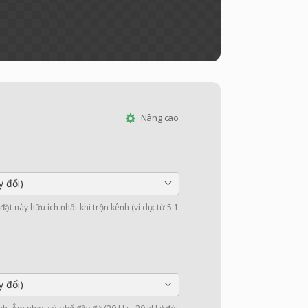
Nâng cao
y đổi)
ặt này hữu ích nhất khi trộn kênh (ví dụ: từ 5.1
y đổi)