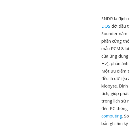
SNDR là định 
DOS
đời đầu t
Sounder nằm t
phần cứng thô
mẫu PCM 8-bit
của ứng dụng 
Hz), phản ánh 
Một ưu điểm t
đều là dữ liệu
kilobyte. Địn
tích, giúp phá
trong lịch sử
đến PC thông 
computing
. S
bản ghi âm kỹ 