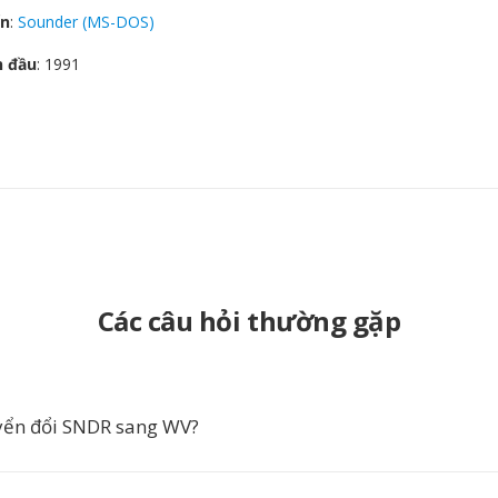
ển
:
Sounder (MS-DOS)
n đầu
: 1991
Các câu hỏi thường gặp
yển đổi SNDR sang WV?