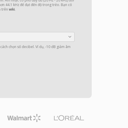
nh. Âm nhạc có phổ đầy đủ (20 Hz - 20 kHz) đòi
 hơn 44.1 kHz để đạt đến độ trong trẻo. Bạn có
n trên
wiki
.
cách chọn số decibel. Ví dụ, -10 dB giảm âm