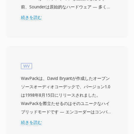
前、Sounderは原始的なハードウェア — 多くの
場合PCスピーカー自体や初期の8ビットサウンド
続きを読む
カード — を通じてPCユーザーがオーディオをキ
ャプチャし再生できる数少ないDOSプログラム
の一つでした。形式はファイルヘッダーなしに8
ビット符号なしPCMサンプルを格納し、再生パ
ラメータの決定はアプリケーションのデフォルト
に依存していました。サンプルレートは通常低く
WV
(4000から11025 Hz)、ハードウェアの制限と20
WavPackは、David Bryantが作成したオープン
MBのハードドライブが大容量と見なされていた
ソースオーディオコーデックで、バージョン1.0
時代のストレージコストを反映しています。実用
は1998年8月15日にリリースされました。
的な利点の一つは絶対的なミニマリズムでした
WavPackを際立たせるのはそのユニークなハイ
— オーバーヘッドバイトがゼロで、ファイルの
ブリッドモードです — エンコーダーはコンパク
すべてのビットがオーディオデータであり、スト
トな非可逆ファイルと、組み合わせると元の
続きを読む
レージがキロバイト単位で測定される時代には重
PCMストリームをビット単位で完全に再構築す
要でした。形式はサウンドハードウェアに直接パ