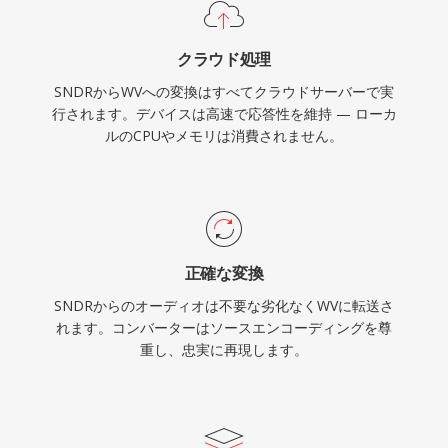
WavPackはまたAPEv2タグ、埋め込みキューシ
ート、ReplayGain値によるリッチなメタデータ
クラウド処理
をサポートし、最も几帳面な音楽ライブラリの整
SNDRからWVへの変換はすべてクラウドサーバーで実
理ニーズにも対応します。
行されます。デバイスは高速で応答性を維持 — ローカ
ルのCPUやメモリは消費されません。
正確な変換
SNDRからのオーディオは不要な劣化なくWVに転送さ
れます。コンバーターはソースエンコーディングを尊
重し、忠実に再現します。