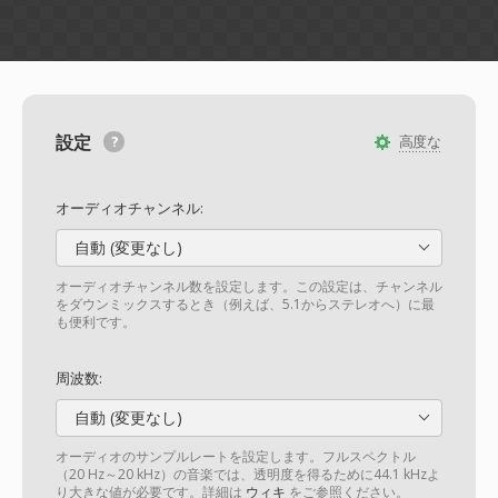
設定
高度な
オーディオチャンネル:
自動 (変更なし)
オーディオチャンネル数を設定します。この設定は、チャンネル
をダウンミックスするとき（例えば、5.1からステレオへ）に最
も便利です。
周波数:
自動 (変更なし)
オーディオのサンプルレートを設定します。フルスペクトル
（20 Hz～20 kHz）の音楽では、透明度を得るために44.1 kHzよ
り大きな値が必要です。詳細は
ウィキ
をご参照ください。