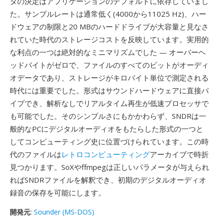
タの決定はアプリケーションのデフォルトに依存していまし
た。サンプルレートは通常低く(4000から11025 Hz)、ハー
ドウェアの制限と20 MBのハードドライブが大容量と見なさ
れていた時代のストレージコストを反映しています。実用的
な利点の一つは絶対的なミニマリズムでした — オーバーヘ
ッドバイトがゼロで、ファイルのすべてのビットがオーディ
オデータであり、ストレージがキロバイト単位で測定される
時代には重要でした。形式はサウンドハードウェアに直接パ
イプでき、解析なしでリアルタイム再生が低速プロセッサで
も可能でした。そのシンプルさにもかかわらず、SNDRは一
般的なPCにデジタルオーディオをもたらした形式の一つと
してコンピューティング史に位置づけられています。この時
代のファイルは
レトロコンピューティング
アーカイブで時折
見つかります。SoXやffmpegは正しいパラメータが与えられ
ればSNDRファイルを解釈でき、初期のデジタルオーディオ
録音の保存を可能にします。
開発元
:
Sounder (MS-DOS)