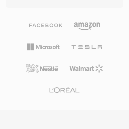
る別の補正ファイルを同時に生成できます。ポー
イプでき、解析なしでリアルタイム再生が低速プ
タビリティが必要なユーザーは非可逆ファイルだ
ロセッサでも可能でした。そのシンプルさにもか
けを持ち歩き、アーカイブ品質が必要な場合は両
かわらず、SNDRは一般的なPCにデジタルオー
方を保持します。コーデックは8ビットから32ビ
ディオをもたらした形式の一つとしてコンピュー
ット整数および32ビット浮動小数点のPCMオー
ティング史に位置づけられています。この時代の
ディオを処理し、サンプルレートは最大768 kHz
ファイルはレトロコンピューティングアーカイブ
まで対応 — DSDコンテンツにも十分な仕様で、
で時折見つかります。SoXやffmpegは正しいパ
WavPack 5でDSDサポートが追加されました。
ラメータが与えられればSNDRファイルを解釈で
純粋なロスレスモードでの圧縮率は通常元のサイ
き、初期のデジタルオーディオ録音の保存を可能
ズの40から55%に達し、FLACと競合し、特定の
にします。
素材ではわずかに上回ることもあります。後のバ
ージョンでのマルチコアエンコーディングによ
り、最新ハードウェアでの処理が大幅に高速化さ
れました。オープンソースライブラリはBSDラ
イセンスの下で提供され、foobar2000、VLC、
FFmpegなど多数のツールに統合されています。