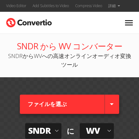
Video Editor
Add Subtitles to Video
Compress Video
詳細
SNDR から WV コンバーター
SNDRからWVへの高速オンラインオーディオ変換
ツール
ファイルを選ぶ
SNDR
WV
に