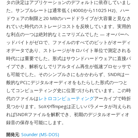
タの決定はアプリケーションのデフォルトに依存していまし
た。サンプルレートは通常低く(4000から11025 Hz)、ハー
ドウェアの制限と20 MBのハードドライブが大容量と見なさ
れていた時代のストレージコストを反映しています。実用的
な利点の一つは絶対的なミニマリズムでした — オーバーヘ
ッドバイトがゼロで、ファイルのすべてのビットがオーディ
オデータであり、ストレージがキロバイト単位で測定される
時代には重要でした。形式はサウンドハードウェアに直接パ
イプでき、解析なしでリアルタイム再生が低速プロセッサで
も可能でした。そのシンプルさにもかかわらず、SNDRは一
般的なPCにデジタルオーディオをもたらした形式の一つと
してコンピューティング史に位置づけられています。この時
代のファイルは
レトロコンピューティング
アーカイブで時折
見つかります。SoXやffmpegは正しいパラメータが与えられ
ればSNDRファイルを解釈でき、初期のデジタルオーディオ
録音の保存を可能にします。
開発元
:
Sounder (MS-DOS)