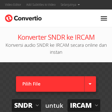
Video Editor
Add Subtitles to Video
Selanjutnya
Konverter SNDR ke IRCAM
Konversi audio SNDR ke IRCAM secara online dan
instan
Pilih File
SNDR
IRCAM
untuk