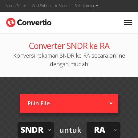
Video Editor
Add Subtitles to Video
Selanjutnya
Converter SNDR ke RA
Konversi rekaman SNDR ke RA secara online
dengan mudah
Pilih File
SNDR
RA
untuk