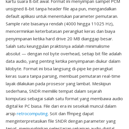
kartu suara 8-bit awal. Format ini menyimpan sampel PCM
unsigned 8-bit tanpa header file apa pun, mengandalkan
default aplikasi untuk menentukan parameter pemutaran.
Sample rate biasanya rendah (4000 hingga 11025 Hz),
mencerminkan keterbatasan perangkat keras dan biaya
penyimpanan ketika hard drive 20 MB dianggap besar.
Salah satu keunggulan praktisnya adalah minimalisme
absolut — dengan nol byte overhead, setiap bit file adalah
data audio, yang penting ketika penyimpanan diukur dalam
kilobyte. Format ini bisa langsung di-pipe ke perangkat
keras suara tanpa parsing, membuat pemutaran real-time
layak dilakukan pada prosesor yang lambat. Meskipun
sederhana, SNDR memiliki tempat dalam sejarah
komputasi sebagai salah satu format yang membawa audio
digital ke PC biasa. File dari era ini sesekali muncul dalam
arsip
retrocomputing
. SoX dan ffmpeg dapat
menginterpretasikan file SNDR dengan parameter yang
tepat, memungkinkan pelestarian rekaman audio digital