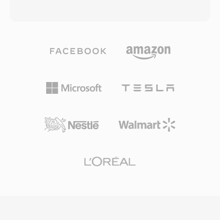
data audio, yang penting ketika penyimpanan
pengguna mendengarkan audio sambil
diukur dalam kilobyte. Format ini bisa langsung
mengunduh alih-alih menunggu seluruh file
di-pipe ke perangkat keras suara tanpa parsing,
selesai, pergeseran paradigma ketika sebuah
membuat pemutaran real-time layak dilakukan
lagu tiga menit bisa memakan waktu 30 menit
pada prosesor yang lambat. Meskipun
untuk ditransfer. Format ini berevolusi melalui
sederhana, SNDR memiliki tempat dalam
beberapa generasi codec: versi awal
sejarah komputasi sebagai salah satu format
menggunakan codec ucapan bitrate rendah
yang membawa audio digital ke PC biasa. File
untuk modem 14,4 kbps, sementara iterasi
dari era ini sesekali muncul dalam arsip
selanjutnya (RealAudio 10, dibangun di atas
retrocomputing. SoX dan ffmpeg dapat
AAC) menghasilkan kualitas mendekati CD. File
menginterpretasikan file SNDR dengan
RA mendukung encoding constant dan variable
parameter yang tepat, memungkinkan
bitrate, streaming multi-bitrate adaptif, dan
pelestarian rekaman audio digital awal.
algoritma buffering yang dirancang untuk
meminimalkan gangguan pemutaran pada
koneksi yang tidak stabil. Pada puncaknya,
RealPlayer terinstal di ratusan juta PC, dan