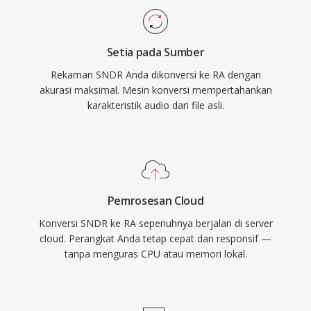
penyiar seperti BBC dan NPR mengandalkan
RealAudio untuk streaming online. Kontribusi
Setia pada Sumber
teknis yang bertahan lama adalah konsep
Rekaman SNDR Anda dikonversi ke RA dengan
streaming bitrate adaptif yang mempengaruhi
akurasi maksimal. Mesin konversi mempertahankan
standar selanjutnya seperti HLS dan DASH.
karakteristik audio dari file asli.
Meskipun telah digantikan oleh codec modern,
arsip konten RA yang luas dari radio web awal
masih ada dan memerlukan konversi untuk
pemutaran di perangkat saat ini.
Pemrosesan Cloud
Konversi SNDR ke RA sepenuhnya berjalan di server
cloud. Perangkat Anda tetap cepat dan responsif —
tanpa menguras CPU atau memori lokal.