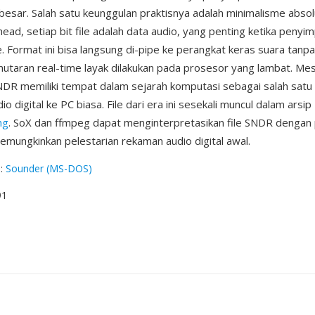
esar. Salah satu keunggulan praktisnya adalah minimalisme abs
ead, setiap bit file adalah data audio, yang penting ketika penyi
. Format ini bisa langsung di-pipe ke perangkat keras suara tanpa
aran real-time layak dilakukan pada prosesor yang lambat. Me
DR memiliki tempat dalam sejarah komputasi sebagai salah satu
digital ke PC biasa. File dari era ini sesekali muncul dalam arsip
ng
. SoX dan ffmpeg dapat menginterpretasikan file SNDR dengan
emungkinkan pelestarian rekaman audio digital awal.
g
:
Sounder (MS-DOS)
91