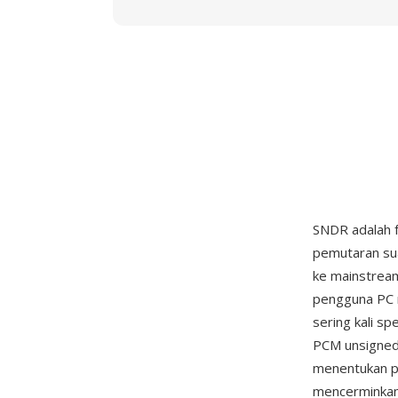
SNDR adalah f
pemutaran s
ke mainstrea
pengguna PC 
sering kali sp
PCM unsigned 
menentukan p
mencerminkan 