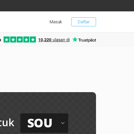
Masuk
Daftar
a
10,220
ulasan di
SOU
tuk