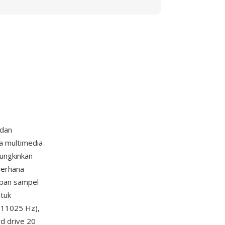
 dan
 multimedia
ungkinkan
derhana —
impan sampel
ntuk
 11025 Hz),
d drive 20