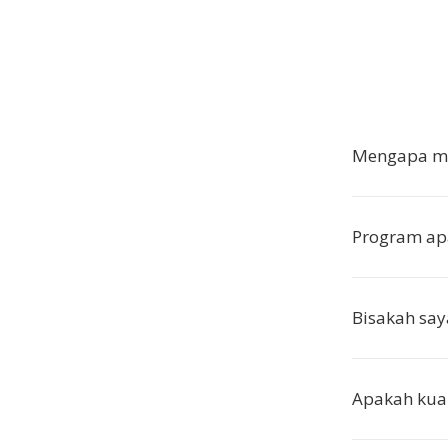
Mengapa me
Program a
Bisakah sa
Apakah kual