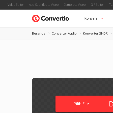
Video Editor
Add Subtitles to Video
Compress Video
GIF Editor
Te
Konversi
Beranda
Converter Audio
Konverter SNDR
Pilih File