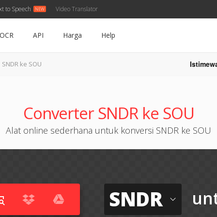
xt to Speech
Video Translator
OCR
API
Harga
Help
Istimew
SNDR ke SOU
Converter SNDR ke SOU
Alat online sederhana untuk konversi SNDR ke SOU
SNDR
un