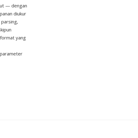
olut — dengan
mpanan diukur
 parsing,
skipun
 format yang
 parameter