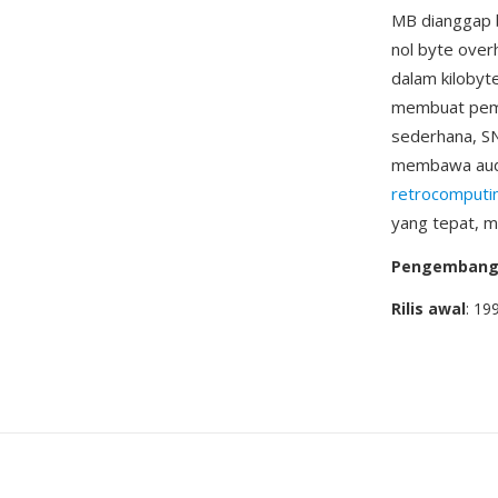
MB dianggap b
nol byte overh
dalam kilobyte
membuat pemut
sederhana, SN
membawa audio 
retrocomputi
yang tepat, m
Pengemban
Rilis awal
: 19