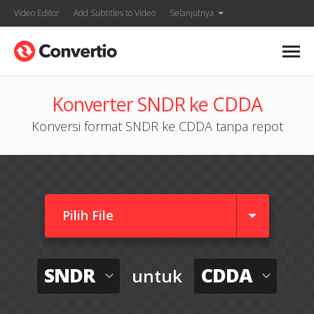
Video Editor
Add Subtitles to Video
Selanjutnya
Konverter SNDR ke CDDA
Konversi format SNDR ke CDDA tanpa repot
Pilih File
SNDR
CDDA
untuk