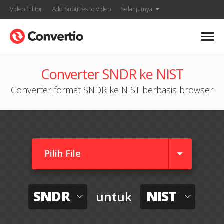
Video Editor
Add Subtitles to Video
Selanjutnya
Converter SNDR ke NIST
Converter format SNDR ke NIST berbasis browser
Pilih File
SNDR
NIST
untuk