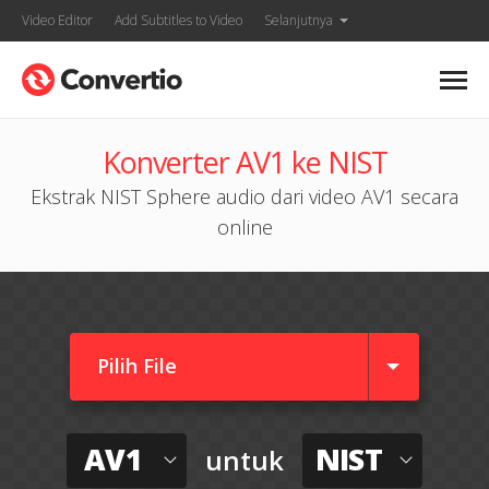
Video Editor
Add Subtitles to Video
Selanjutnya
Konverter AV1 ke NIST
Ekstrak NIST Sphere audio dari video AV1 secara
online
Pilih File
AV1
NIST
untuk