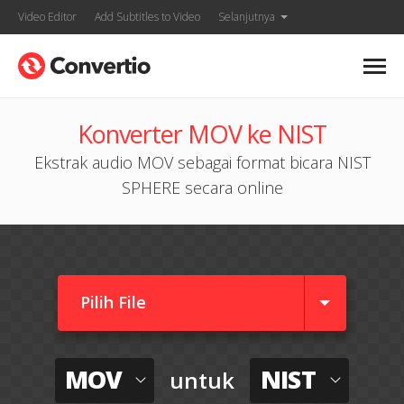
Video Editor
Add Subtitles to Video
Selanjutnya
Konverter MOV ke NIST
Ekstrak audio MOV sebagai format bicara NIST
SPHERE secara online
Pilih File
MOV
NIST
untuk