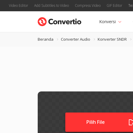
Video Editor
Add Subtitles to Video
Compress Video
GIF Editor
Te
Konversi
Beranda
Converter Audio
Konverter SNDR
Pilih File