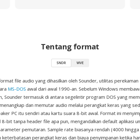
Tentang format
SNDR
WVE
ormat file audio yang dihasilkan oleh Sounder, utilitas perekaman
uara
MS-DOS
awal dari awal 1990-an. Sebelum Windows membawa
m, Sounder termasuk di antara segelintir program DOS yang mem
menangkap dan memutar audio melalui perangkat keras yang se
eaker PC itu sendiri atau kartu suara 8-bit awal. Format ini meny
8-bit tanpa header file apa pun, mengandalkan default aplikasi u
arameter pemutaran. Sample rate biasanya rendah (4000 hingga
keterbatasan perangkat keras dan biaya penyimpanan ketika har