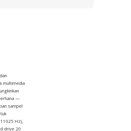
 dan
 multimedia
ungkinkan
derhana —
impan sampel
ntuk
 11025 Hz),
d drive 20