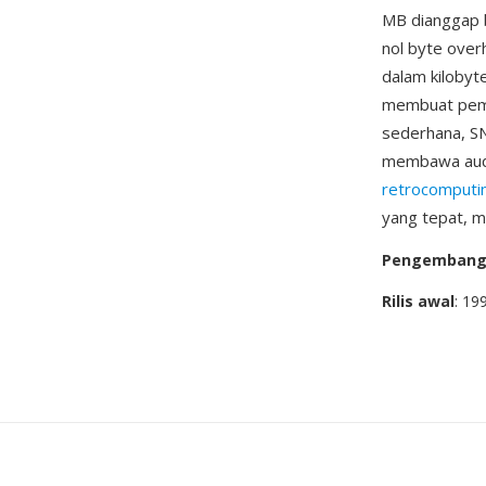
MB dianggap b
nol byte overh
dalam kilobyte
membuat pemut
sederhana, SN
membawa audio 
retrocomputi
yang tepat, m
Pengemban
Rilis awal
: 19