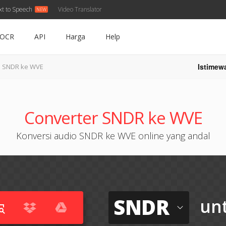
xt to Speech
Video Translator
OCR
API
Harga
Help
Istimew
SNDR ke WVE
Converter SNDR ke WVE
Konversi audio SNDR ke WVE online yang andal
SNDR
un