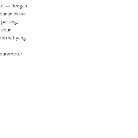
olut — dengan
mpanan diukur
 parsing,
skipun
 format yang
 parameter