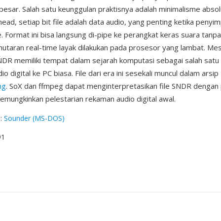
esar. Salah satu keunggulan praktisnya adalah minimalisme abs
ead, setiap bit file adalah data audio, yang penting ketika penyi
. Format ini bisa langsung di-pipe ke perangkat keras suara tanpa
aran real-time layak dilakukan pada prosesor yang lambat. Me
DR memiliki tempat dalam sejarah komputasi sebagai salah satu
digital ke PC biasa. File dari era ini sesekali muncul dalam arsip
ng
. SoX dan ffmpeg dapat menginterpretasikan file SNDR dengan
emungkinkan pelestarian rekaman audio digital awal.
g
:
Sounder (MS-DOS)
91