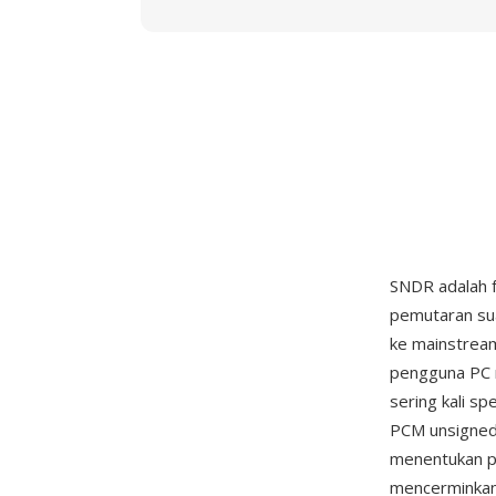
SNDR adalah f
pemutaran s
ke mainstrea
pengguna PC 
sering kali sp
PCM unsigned 
menentukan p
mencerminkan 