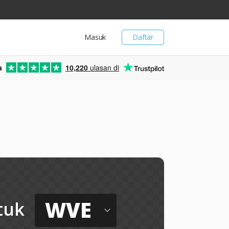
Masuk
Daftar
a
10,220
ulasan di
WVE
tuk