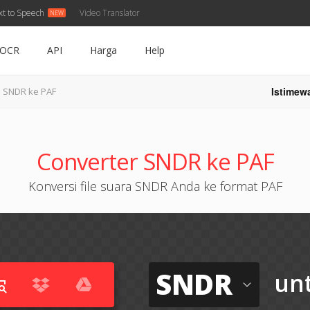
xt to Speech
Video Translator
OCR
API
Harga
Help
Istimew
SNDR ke PAF
Converter SNDR ke PAF
Konversi file suara SNDR Anda ke format PAF
SNDR
un