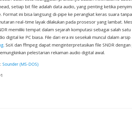
ead, setiap bit file adalah data audio, yang penting ketika penyi
. Format ini bisa langsung di-pipe ke perangkat keras suara tanpa
aran real-time layak dilakukan pada prosesor yang lambat. Me
DR memiliki tempat dalam sejarah komputasi sebagai salah satu
digital ke PC biasa. File dari era ini sesekali muncul dalam arsip
ng
. SoX dan ffmpeg dapat menginterpretasikan file SNDR dengan
emungkinkan pelestarian rekaman audio digital awal.
g
:
Sounder (MS-DOS)
91