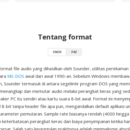
Tentang format
SNDR
PAF
ormat file audio yang dihasilkan oleh Sounder, utilitas perekaman
uara
MS-DOS
awal dari awal 1990-an. Sebelum Windows membawa
m, Sounder termasuk di antara segelintir program DOS yang mem
menangkap dan memutar audio melalui perangkat keras yang se
eaker PC itu sendiri atau kartu suara 8-bit awal. Format ini meny
8-bit tanpa header file apa pun, mengandalkan default aplikasi u
arameter pemutaran. Sample rate biasanya rendah (4000 hingga
keterbatasan perangkat keras dan biaya penyimpanan ketika har
esar. Salah satu keunggulan praktisnya adalah minimalisme abs