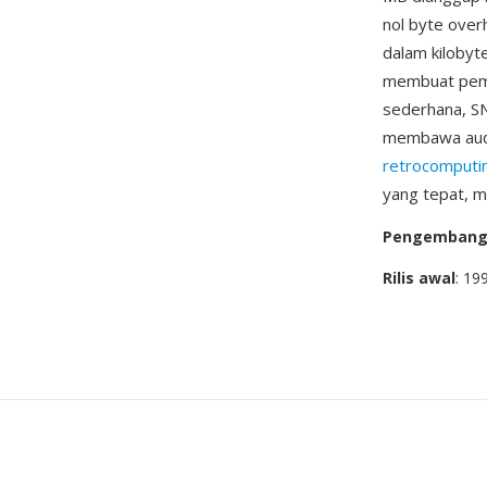
nol byte overh
dalam kilobyte
membuat pemut
sederhana, SN
membawa audio 
retrocomputi
yang tepat, m
Pengemban
Rilis awal
: 19