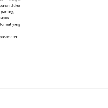
mpanan diukur
 parsing,
skipun
 format yang
 parameter