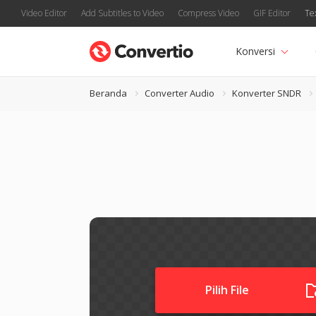
Video Editor
Add Subtitles to Video
Compress Video
GIF Editor
Te
Konversi
Beranda
Converter Audio
Konverter SNDR
Pilih File