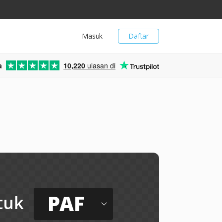
Masuk
Daftar
a
10,220
ulasan di
PAF
tuk