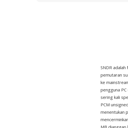
SNDR adalah f
pemutaran s
ke mainstrea
pengguna PC 
sering kali sp
PCM unsigned 
menentukan p
mencerminkan 
MB dianggap b