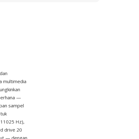
 dan
 multimedia
ungkinkan
derhana —
impan sampel
ntuk
 11025 Hz),
d drive 20
olut — dengan