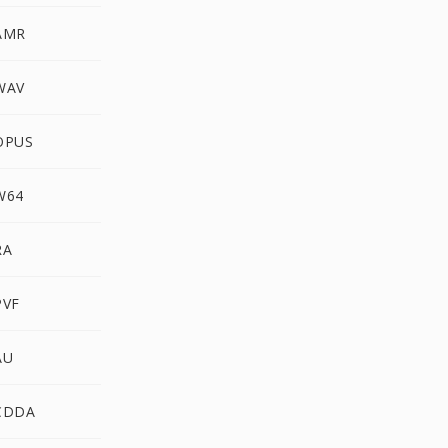
AMR
WAV
OPUS
W64
RA
PVF
AU
CDDA