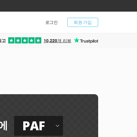
로그인
회원 가입
최고
10,220
개 리뷰
PAF
에