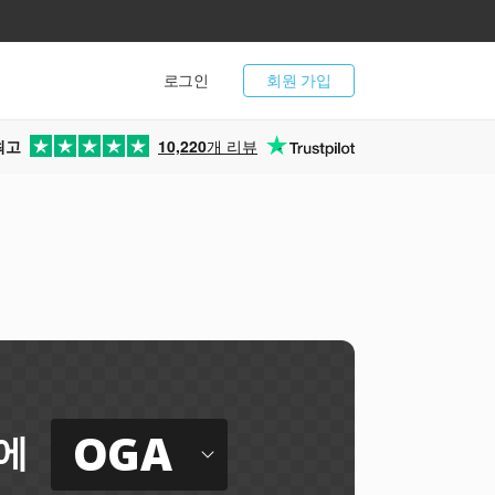
로그인
회원 가입
최고
10,220
개 리뷰
OGA
에