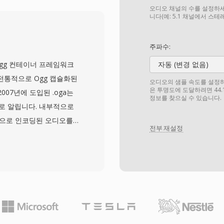
장 비용을 반영합니다. 실
오디오 채널의 수를 설정하세
로, 오버헤드 바이트 없이
니다(예: 5.1 채널에서 스
이 킬로바이트 단위로 측
싱 없이 사운드 하드웨어로
주파수:
 실시간 재생이 가능했습
는 Ogg 컨테이너 프레임워크
자동 (변경 없음)
PC에 디지털 오디오를 가
 전통적으로 Ogg 캡슐화된
오디오의 샘플 속도를 설정하세요
합니다. 이 시대의 파일
은 투명도에 도달하려면 44.
007년에 도입된 .oga는
정보를 찾으실 수 있습니다.
 SoX와 ffmpeg가 올
로 알립니다. 내부적으로
석할 수 있어, 초기 디지털
pus 등으로 인코딩된 오디오를
전부 재설정
애받지 않으며, 체인 논리
전송 래퍼 역할을 합니다.
oga 확장자를 만난 애플리
오 전용 재생을 최적화하
을 달성합니다. Ogg 컨테
무로열티이므로, OGA는
복잡성을 피할 수 있습니