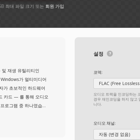
GB 최대 파일 크기 또는
회원 가입
설정
녹음 및 재생 유틸리티인
코덱:
 Windows가 멀티미디어
FLAC (Free Lossless
사용자가 초보적인 하드웨어
오디오 트랙을 인코딩하는 코
드 카드 — 를 통해 오디오
경우 재인코딩을 하지 않고
니다.
S 프로그램 중 하나였습니
는 PCM 샘플을 저장하며,
존합니다. 샘플레이트는
오디오 채널:
20 MB 하드 드라이브가 넉넉
자동 (변경 없음)