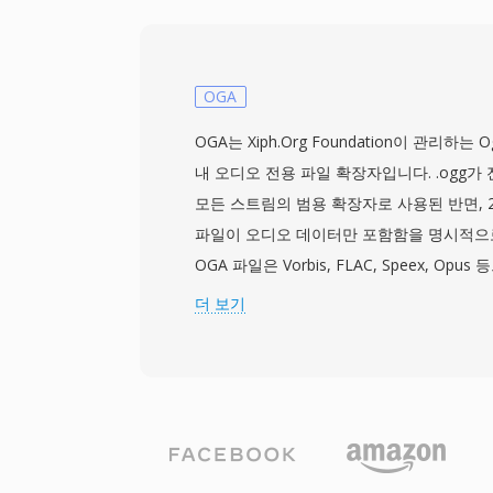
하다고 여겨지던 시절의 하드웨어 한계와 저
용적인 장점 중 하나는 절대적 미니멀리즘으
파일의 모든 비트가 오디오 데이터여서 저장
정되던 시절에 중요했습니다. 이 포맷은 파
OGA
직접 파이프할 수 있어 느린 프로세서에서도
OGA는 Xiph.Org Foundation이 관리하
니다. 단순함에도 불구하고, SNDR은 일반 
내 오디오 전용 파일 확장자입니다. .ogg가
져온 포맷들 중 하나로서 컴퓨팅 역사에 자리
모든 스트림의 범용 확장자로 사용된 반면, 2
은 레트로컴퓨팅 아카이브에서 가끔 발견됩니다.
파일이 오디오 데이터만 포함함을 명시적으
바른 파라미터를 제공하면 SNDR 파일을 해
OGA 파일은 Vorbis, FLAC, Speex, O
오디오 녹음의 보존이 가능합니다.
담을 수 있습니다 — 컨테이너는 코덱에 구
더 보기
비트스트림과 그래뉼 기반 탐색을 지원하는 
OGA의 이점 중 하나는 상호운용성입니다: .
케이션은 비디오 트랙을 탐색하지 않고 오디
여 더 빠른 로드 시간과 더 낮은 메모리 사용
이너와 관련 코덱이 전적으로 오픈소스이고 
독점 포맷에 영향을 미치는 특허 라이선스 