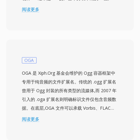
— 采集和播放音频的 DOS 程序之一。该格式以
阅读更多
无文件头的方式存储 8 位无符号 PCM 采样,依赖
应用程序默认值来确定播放参数。采样率通常较低
(4000 至 11025 Hz),反映了当时的硬件限制和存
储成本 — 20 MB 的硬盘已被视为很大的容量。一
个实际优势在于极致的简约 — 零开销字节意味着
文件中的每一位都是音频数据,当存储以千字节为
OGA
单位衡量时这一点尤为重要。该格式可以直接传输
OGA 是 Xiph.Org 基金会维护的 Ogg 容器框架中
到声音硬件而无需解析,使得在速度较慢的处理器
专用于纯音频的文件扩展名。传统的 .ogg 扩展名
上进行实时播放成为可能。尽管简单,SNDR 在计
曾用于 Ogg 封装的所有类型的流媒体,而 2007 年
算史上仍有一席之地,是将数字音频带到普通 PC
引入的 .oga 扩展名则明确标识文件仅包含音频数
的格式之一。这一时代的文件偶尔会在复古计算存
据。在底层,OGA 文件可以承载 Vorbis、FLAC、
档中出现。SoX 和 ffmpeg 可以在给定正确参数的
Speex 或 Opus 编码的音频 — 容器本身与编解码
阅读更多
情况下解读 SNDR 文件,使早期数字音频录音的保
器无关,提供链式逻辑比特流和基于粒度的定位功
存成为可能。
能。OGA 的一个优势在于互操作性:应用程序在识