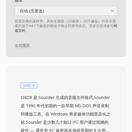
频率:
自动 (无更改)
设置音频的采样率。具有全频谱（20赫兹— 20千赫兹）的音乐需
要不低于44.1千赫兹的数值才能达到透明状态。更多信息请参见
维
基百科
。
全部重置
SNDR
SNDR 是 Sounder 生成的音频文件格式,Sounder
是 1990 年代初期的一款早期 MS-DOS 声音录制
和播放工具。在 Windows 将多媒体功能普及化之
前,Sounder 是少数几个能让 PC 用户通过简陋的
硬件 — 通常是 PC 扬声器本身或早期的 8 位声卡