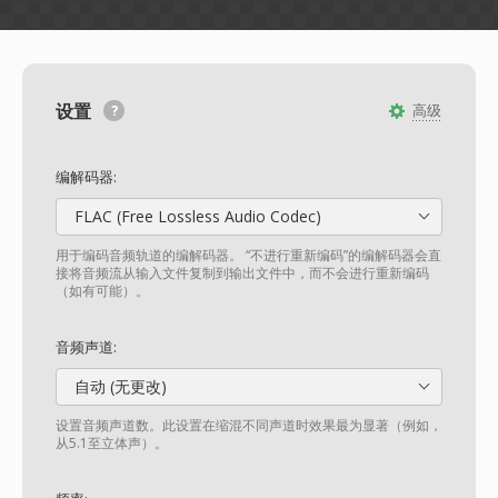
设置
高级
编解码器:
FLAC (Free Lossless Audio Codec)
用于编码音频轨道的编解码器。 “不进行重新编码”的编解码器会直
接将音频流从输入文件复制到输出文件中，而不会进行重新编码
（如有可能）。
音频声道:
自动 (无更改)
设置音频声道数。此设置在缩混不同声道时效果最为显著（例如，
从5.1至立体声）。