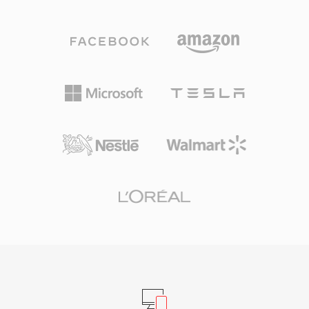
别到 .oga 扩展名后,可以针对纯音频播放进行优
化,无需探测视频轨道,从而实现更快的加载速度和
更低的内存占用。由于 Ogg 容器及其关联的编解
码器完全开源且免版税,OGA 避免了影响专有格式
的专利授权问题。该格式支持 Vorbis 注释元数据,
可以标准化方式标记艺术家、专辑和曲目信息。
OGA 可在 Firefox、基于 Chromium 的浏览器、
VLC 及大多数 Linux 桌面环境中原生播放,是网络
音频分发和归档工作流的实用选择。