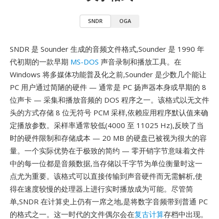
SNDR
OGA
SNDR 是 Sounder 生成的音频文件格式,Sounder 是 1990 年
代初期的一款早期
MS-DOS
声音录制和播放工具。在
Windows 将多媒体功能普及化之前,Sounder 是少数几个能让
PC 用户通过简陋的硬件 — 通常是 PC 扬声器本身或早期的 8
位声卡 — 采集和播放音频的 DOS 程序之一。该格式以无文件
头的方式存储 8 位无符号 PCM 采样,依赖应用程序默认值来确
定播放参数。采样率通常较低(4000 至 11025 Hz),反映了当
时的硬件限制和存储成本 — 20 MB 的硬盘已被视为很大的容
量。一个实际优势在于极致的简约 — 零开销字节意味着文件
中的每一位都是音频数据,当存储以千字节为单位衡量时这一
点尤为重要。该格式可以直接传输到声音硬件而无需解析,使
得在速度较慢的处理器上进行实时播放成为可能。尽管简
单,SNDR 在计算史上仍有一席之地,是将数字音频带到普通 PC
的格式之一。这一时代的文件偶尔会在
复古计算
存档中出现。