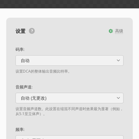
设置
高级
码率:
自动
设置DCA的整体输出音频比特率。
音频声道:
自动 (无更改)
设置音频声道数。此设置在缩混不同声道时效果最为显著（例如，
从5.1至立体声）。
频率: