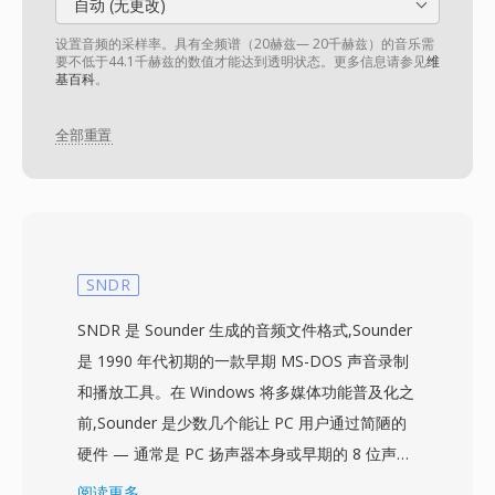
自动 (无更改)
设置音频的采样率。具有全频谱（20赫兹— 20千赫兹）的音乐需
要不低于44.1千赫兹的数值才能达到透明状态。更多信息请参见
维
基百科
。
全部重置
SNDR
SNDR 是 Sounder 生成的音频文件格式,Sounder
是 1990 年代初期的一款早期 MS-DOS 声音录制
和播放工具。在 Windows 将多媒体功能普及化之
前,Sounder 是少数几个能让 PC 用户通过简陋的
硬件 — 通常是 PC 扬声器本身或早期的 8 位声卡
— 采集和播放音频的 DOS 程序之一。该格式以
阅读更多