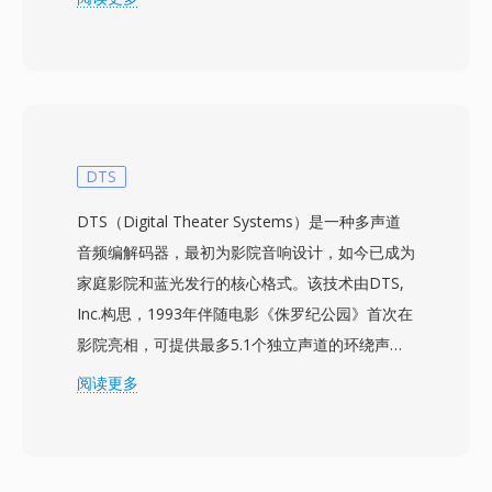
无文件头的方式存储 8 位无符号 PCM 采样,依赖
应用程序默认值来确定播放参数。采样率通常较低
(4000 至 11025 Hz),反映了当时的硬件限制和存
储成本 — 20 MB 的硬盘已被视为很大的容量。一
个实际优势在于极致的简约 — 零开销字节意味着
文件中的每一位都是音频数据,当存储以千字节为
DTS
单位衡量时这一点尤为重要。该格式可以直接传输
DTS（Digital Theater Systems）是一种多声道
到声音硬件而无需解析,使得在速度较慢的处理器
音频编解码器，最初为影院音响设计，如今已成为
上进行实时播放成为可能。尽管简单,SNDR 在计
家庭影院和蓝光发行的核心格式。该技术由DTS,
算史上仍有一席之地,是将数字音频带到普通 PC
Inc.构思，1993年伴随电影《侏罗纪公园》首次在
的格式之一。这一时代的文件偶尔会在复古计算存
影院亮相，可提供最多5.1个独立声道的环绕声，
档中出现。SoX 和 ffmpeg 可以在给定正确参数的
比特率通常在768 kbps至1.5 Mbps之间。与依赖
阅读更多
情况下解读 SNDR 文件,使早期数字音频录音的保
激进心理声学模型的竞争编解码器不同，DTS为每
存成为可能。
个声道分配更高的数据预算，保留更精细的空间细
节和低电平动态。该格式使用子带ADPCM结合矢