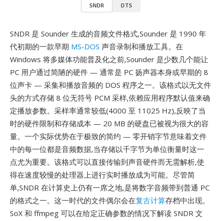
SNDR
DTS
SNDR 是 Sounder 生成的音频文件格式,Sounder 是 1990 年
代初期的一款早期
MS-DOS
声音录制和播放工具。在
Windows 将多媒体功能普及化之前,Sounder 是少数几个能让
PC 用户通过简陋的硬件 — 通常是 PC 扬声器本身或早期的 8
位声卡 — 采集和播放音频的 DOS 程序之一。该格式以无文件
头的方式存储 8 位无符号 PCM 采样,依赖应用程序默认值来确
定播放参数。采样率通常较低(4000 至 11025 Hz),反映了当
时的硬件限制和存储成本 — 20 MB 的硬盘已被视为很大的容
量。一个实际优势在于极致的简约 — 零开销字节意味着文件
中的每一位都是音频数据,当存储以千字节为单位衡量时这一
点尤为重要。该格式可以直接传输到声音硬件而无需解析,使
得在速度较慢的处理器上进行实时播放成为可能。尽管简
单,SNDR 在计算史上仍有一席之地,是将数字音频带到普通 PC
的格式之一。这一时代的文件偶尔会在
复古计算
存档中出现。
SoX 和 ffmpeg 可以在给定正确参数的情况下解读 SNDR 文