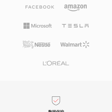
量量化进行编码，产生感知上丰富的声场。其扩展
版本DTS-HD Master Audio增加了无损扩展层，
支持高达24位/192 kHz的比特精确回放。主要优
势包括在AV接收器、游戏主机和车载信息娱乐系
统中的广泛硬件支持，以及强大的错误隐藏能力，
可掩盖光盘或流媒体中的轻微故障。对于需要将环
绕声内容面向物理媒体或高端流媒体发布的用户，
DTS提供了从录音棚混音到客厅播放的成熟解决方
案。
数据保护