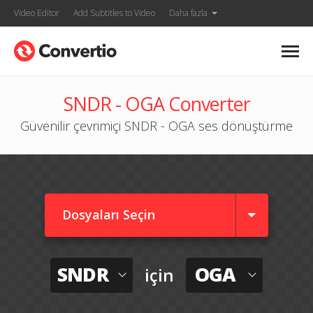
Video Editor
Add Subtitles to Video
Daha fazla
SNDR - OGA Converter
Güvenilir çevrimiçi SNDR - OGA ses dönüştürme
Dosyaları Seçin
SNDR
OGA
için