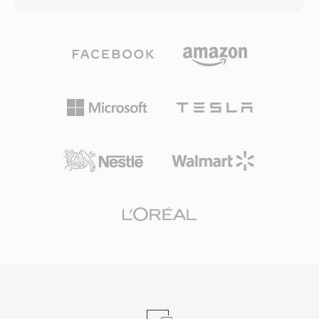
zamanlarda önemlidir. Format, ayrıştırma
Opus ile kodlanmış ses taşıyabilir — kapsayıcı
gerekmeden doğrudan ses donanımına
kodek bağımsızdır ve zincirleme mantıksal bit
aktarılabiliyordu ve bu da yavaş işlemcilerde
akışları ile granül tabanlı arama desteği sunan
gerçek zamanlı oynatmayı mümkün kılıyordu.
bir taşıma sarmalayıcısı olarak işlev görür.
Sadeliğine rağmen SNDR, sıradan
OGA&#039;nın bir avantajı birlikte
PC&#039;lere dijital sesi getiren formatlardan
çalışabilirliğidir: .oga uzantısıyla karşılaşan
biri olarak bilişim tarihinde yerini almıştır. Bu
uygulamalar video parçaları aramadan yalnızca
dönemden dosyalar zaman zaman retro bilişim
ses oynatma için optimize edebilir, bu da daha
arşivlerinde ortaya çıkmaktadır. SoX ve ffmpeg,
hızlı yükleme süreleri ve daha düşük bellek
doğru parametreler sağlandığında SNDR
kullanımı sağlar. Ogg kapsayıcısı ve ilişkili
dosyalarını yorumlayarak erken dijital ses
kodekleri tamamen açık kaynak ve telifsiz
kayıtlarının korunmasını mümkün kılar.
olduğundan OGA, tescilli formatları etkileyen
patent lisanslama karmaşıklıklarından kaçınır.
Format, sanatçı, albüm ve parça bilgilerini
standart bir şekilde etiketlemek için Vorbis
yorum üst verilerini destekler. OGA, Firefox,