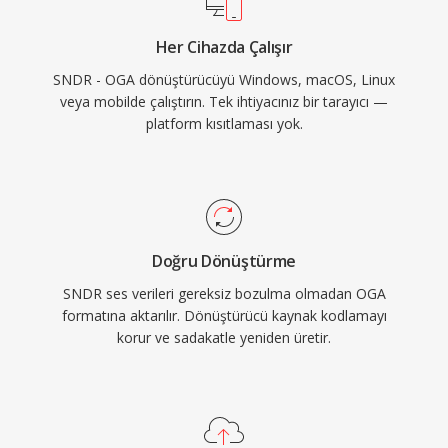
Chromium tabanlı tarayıcılar, VLC ve çoğu Linux
Her Cihazda Çalışır
masaüstü ortamında yerel olarak oynatılarak
SNDR - OGA dönüştürücüyü Windows, macOS, Linux
web ses dağıtımı ve arşivleme iş akışları için
veya mobilde çalıştırın. Tek ihtiyacınız bir tarayıcı —
pratik bir seçenek sunar.
platform kısıtlaması yok.
Doğru Dönüştürme
SNDR ses verileri gereksiz bozulma olmadan OGA
formatına aktarılır. Dönüştürücü kaynak kodlamayı
korur ve sadakatle yeniden üretir.