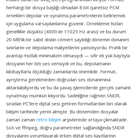
herhangi bir dosya başlığı olmadan 8 bit işaretsiz PCM
örnekleri depolar ve oynatma parametrelerini belirlemek
için uygulama varsayılanlarına güvenir. Örnekleme hızları
genellikle düşüktü (4000 ile 11025 Hz arası) ve bu durum
20 MB'lık bir sabit diskin cömert sayıldığı dönemin donanım
sınırlarını ve depolama maliyetlerini yansıtıyordu. Pratik bir
avantajı mutlak minimalizm olmasıydı — sıfır ek yük baytıyla
dosyanın her biti ses verisiydi ve bu, depolamanın
kilobaytlarla ölçüldüğü zamanlarda önemlidir. Format,
ayrıştırma gerekmeden doğrudan ses donanımına
aktarılabiliyordu ve bu da yavaş işlemcilerde gerçek zamanlı
oynatmayı mümkün kılıyordu. Sadeliğine rağmen SNDR,
sıradan PC'lere dijital sesi getiren formatlardan biri olarak
bilişim tarihinde yerini almıştır. Bu dönemden dosyalar
zaman zaman
retro bilişim
arşivlerinde ortaya çıkmaktadır.
SoX ve ffmpeg, doğru parametreler sağlandığında SNDR
dosyalarını yorumlayarak erken dijital ses kayıtlarının