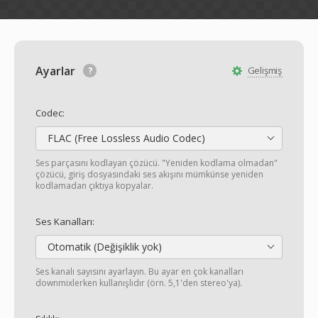
Ayarlar
Gelişmiş
Codec:
FLAC (Free Lossless Audio Codec)
Ses parçasını kodlayan çözücü. "Yeniden kodlama olmadan"
çözücü, giriş dosyasındaki ses akışını mümkünse yeniden
kodlamadan çıktıya kopyalar.
Ses Kanalları:
Otomatik (Değişiklik yok)
Ses kanalı sayısını ayarlayın. Bu ayar en çok kanalları
downmixlerken kullanışlıdır (örn. 5,1'den stereo'ya).