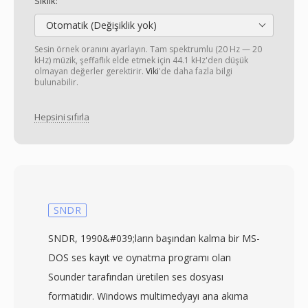
Sıklık:
Otomatik (Değişiklik yok)
Sesin örnek oranını ayarlayın. Tam spektrumlu (20 Hz — 20
kHz) müzik, şeffaflık elde etmek için 44.1 kHz'den düşük
olmayan değerler gerektirir.
Viki
'de daha fazla bilgi
bulunabilir.
Hepsini sıfırla
SNDR
SNDR, 1990&#039;ların başından kalma bir MS-
DOS ses kayıt ve oynatma programı olan
Sounder tarafından üretilen ses dosyası
formatıdır. Windows multimedyayı ana akıma