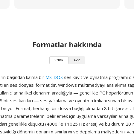
Formatlar hakkında
SNDR
AVR
rın başından kalma bir
MS-DOS
ses kayıt ve oynatma programı ol
etilen ses dosyası formatıdır. Windows multimedyayı ana akıma t
llanıcılarına ilkel donanım aracılığıyla — genellikle PC hoparlörünün
 bit ses kartları — ses yakalama ve oynatma imkanı sunan bir a
iriydi. Format, herhangi bir dosya başlığı olmadan 8 bit işaretsiz
natma parametrelerini belirlemek için uygulama varsayılanlarına gü
arı genellikle düşüktü (4000 ile 11025 Hz arası) ve bu durum 20 MB
sayıldığı dönemin donanım sınırlarını ve depolama maliyetlerini yan