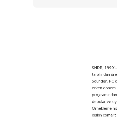
SNDR, 1990'la
tarafından ür
Sounder, PC ku
erken dönem 8
programından b
depolar ve oy
Örnekleme hızl
diskin cömert 