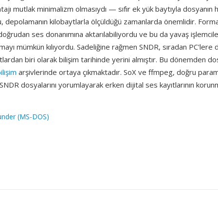
ntajı mutlak minimalizm olmasıydı — sıfır ek yük baytıyla dosyanın h
u, depolamanın kilobaytlarla ölçüldüğü zamanlarda önemlidir. Forma
ğrudan ses donanımına aktarılabiliyordu ve bu da yavaş işlemcil
mayı mümkün kılıyordu. Sadeliğine rağmen SNDR, sıradan PC'lere dij
lardan biri olarak bilişim tarihinde yerini almıştır. Bu dönemden d
ilişim
arşivlerinde ortaya çıkmaktadır. SoX ve ffmpeg, doğru para
SNDR dosyalarını yorumlayarak erken dijital ses kayıtlarının korun
under (MS-DOS)
1