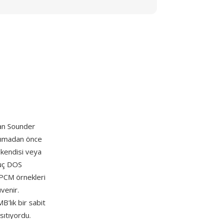
an Sounder
aşımadan önce
 kendisi veya
vuç DOS
 PCM örnekleri
venir.
'lık bir sabit
sıtıyordu.