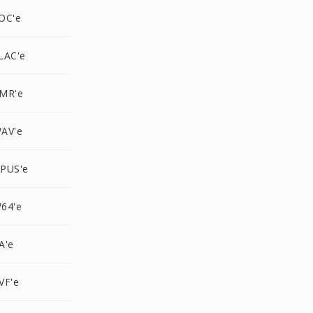
OC'e
LAC'e
MR'e
AV'e
PUS'e
64'e
A'e
VF'e