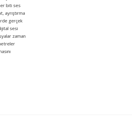
er biti ses
t, ayrıştırma
erde gerçek
ital sesi
osyalar zaman
metreler
masını