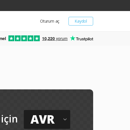
Oturum aç
Kaydol
mel
10,220
yorum
AVR
için