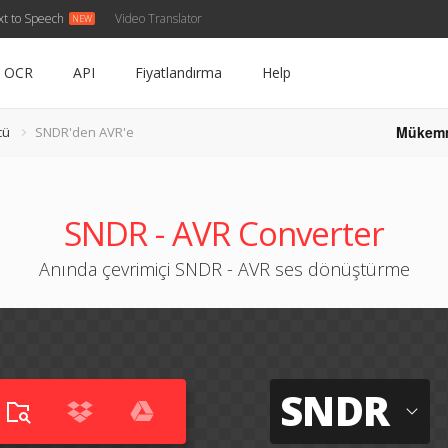
xt to Speech
Video Translator
OCR
API
Fiyatlandırma
Help
Mükem
cü
SNDR'den AVR'e
SNDR - AVR Converter
Anında çevrimiçi SNDR - AVR ses dönüştürme
SNDR