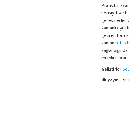
Pratik bir ava
verisiydi ve b
gerekmeden do
zamanlı oynat
getiren format
zaman
retro b
sağlandığında 
mümkün kılar.
Geliştirici
:
So
İlk yayın
: 199