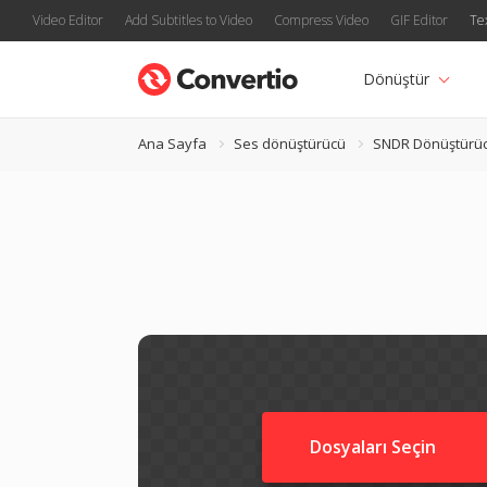
Video Editor
Add Subtitles to Video
Compress Video
GIF Editor
Te
Dönüştür
Ana Sayfa
Ses dönüştürücü
SNDR Dönüştürü
Dosyaları Seçin