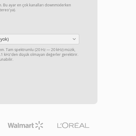
yın. Bu ayar en çok kanalları downmixlerken
stereo'ya).
 yok)
ayın. Tam spektrumlu (20 Hz — 20 kHz) müzik,
44.1 kHz'den düşük olmayan değerler gerektirir.
unabilir.