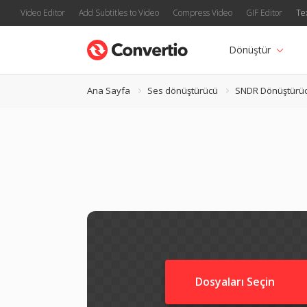
Video Editor
Add Subtitles to Video
Compress Video
GIF Editor
Te
Dönüştür
Ana Sayfa
Ses dönüştürücü
SNDR Dönüştürü
Dosyaları Seçin