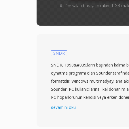
Dosyaları buraya bırakın. 1 GB m
SNDR
SNDR, 1990&#039;ların başından kalma b
oynatma programı olan Sounder tarafından
formatıdır. Windows multimedyayı ana a
Sounder, PC kullanıcılarına ilkel donanım ar
PC hoparlörünün kendisi veya erken dönem
ses yakalama ve oynatma imkanı sunan b
devamını oku
programından biriydi. Format, herhangi bi
8 bit işaretsiz PCM örnekleri depolar ve 