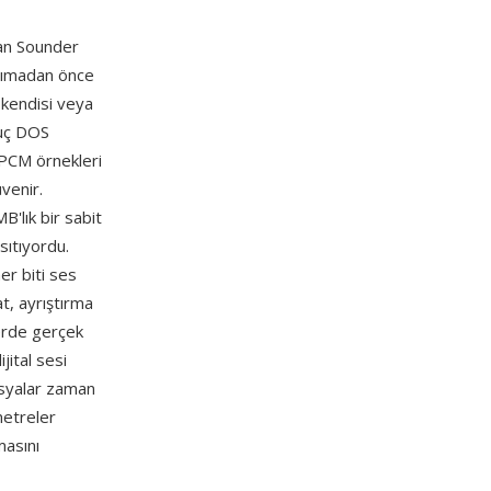
an Sounder
aşımadan önce
 kendisi veya
vuç DOS
 PCM örnekleri
venir.
'lık bir sabit
sıtıyordu.
er biti ses
t, ayrıştırma
erde gerçek
ital sesi
osyalar zaman
metreler
masını