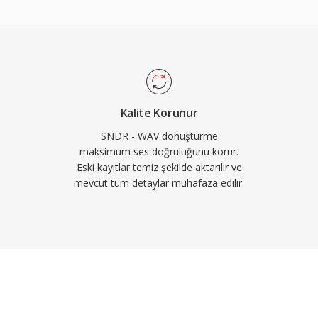
rda 24 bit veya 32 bit
ı sıfır kayıplı
ulamadığından,
r temsilidir ve bu özellik
ilen seçenek yapar. WAV
mülü üst verileri
Kalite Korunur
siyon notlarına olanak
SNDR - WAV dönüştürme
 bir dakikalık CD
maksimum ses doğruluğunu korur.
Eski kayıtlar temiz şekilde aktarılır ve
ar — ve 32 bit RIFF
mevcut tüm detaylar muhafaza edilir.
 kaldırmaktadır.