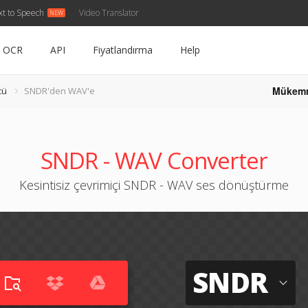
xt to Speech
Video Translator
OCR
API
Fiyatlandırma
Help
Mükem
cü
SNDR'den WAV'e
SNDR - WAV Converter
Kesintisiz çevrimiçi SNDR - WAV ses dönüştürme
SNDR