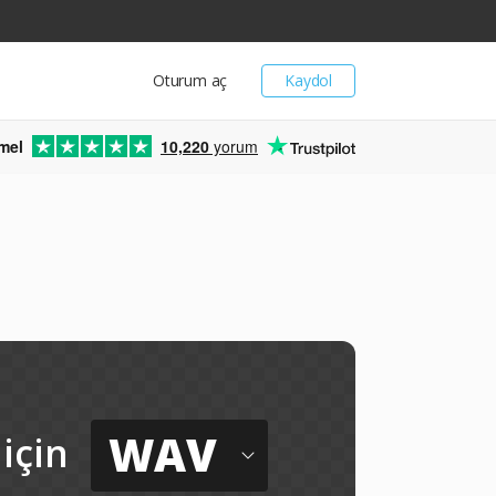
Oturum aç
Kaydol
mel
10,220
yorum
WAV
için