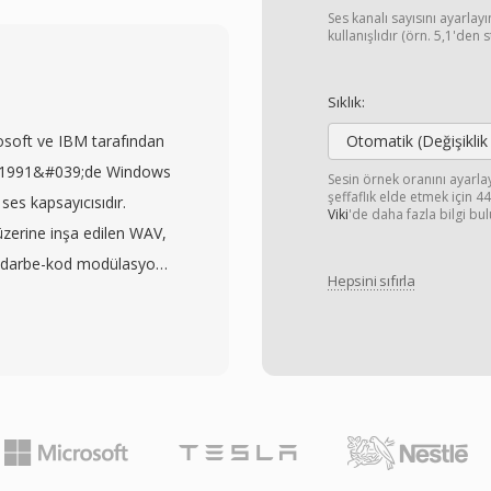
 güvenir. Örnekleme
Ses kanalı sayısını ayarla
 Hz arası) ve bu durum 20
kullanışlıdır (örn. 5,1'den 
ldığı dönemin donanım
yordu. Pratik bir avantajı
Sıklık:
k baytıyla dosyanın her
soft ve IBM tarafından
Otomatik (Değişiklik
aytlarla ölçüldüğü
stos 1991&#039;de Windows
Sesin örnek oranını ayarl
ma gerekmeden doğrudan
şeffaflık elde etmek için 
 ses kapsayıcısıdır.
Viki
'de daha fazla bilgi bul
yavaş işlemcilerde
zerine inşa edilen WAV,
du. Sadeliğine rağmen
al darbe-kod modülasyonu
tiren formatlardan biri
Hepsini sıfırla
ği ve kanal sayısını
Bu dönemden dosyalar
Bu doğrudan yapı,
taya çıkmaktadır. SoX ve
ş ses için fiili standart
a SNDR dosyalarını
, ses editörleri ve
ın korunmasını mümkün
ak kabul gören bir
 WAV dosyaları 44,1 kHz
 profesyonel iş akışları