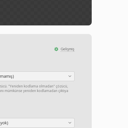
Gelişmiş
ılmamış)
özücü. "Yeniden kodlama olmadan" çözücü,
ışını mümkünse yeniden kodlamadan çıktıya
 yok)