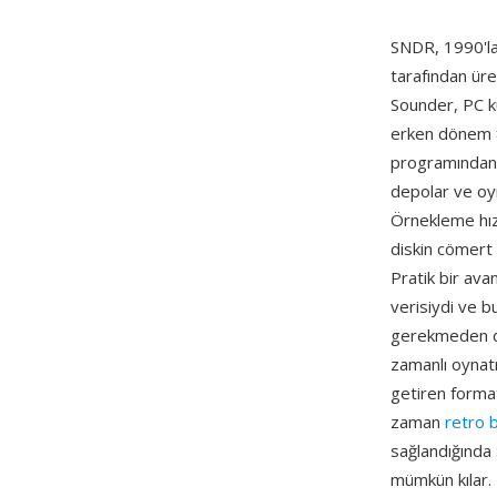
SNDR, 1990'la
tarafından ür
Sounder, PC ku
erken dönem 8
programından b
depolar ve oy
Örnekleme hızl
diskin cömert 
Pratik bir ava
verisiydi ve b
gerekmeden do
zamanlı oynat
getiren format
zaman
retro b
sağlandığında 
mümkün kılar.