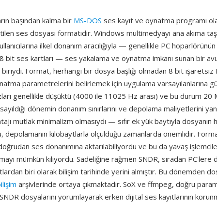
rın başından kalma bir
MS-DOS
ses kayıt ve oynatma programı ol
etilen ses dosyası formatıdır. Windows multimedyayı ana akıma t
llanıcılarına ilkel donanım aracılığıyla — genellikle PC hoparlörünün
 bit ses kartları — ses yakalama ve oynatma imkanı sunan bir a
iriydi. Format, herhangi bir dosya başlığı olmadan 8 bit işaretsiz
natma parametrelerini belirlemek için uygulama varsayılanlarına gü
arı genellikle düşüktü (4000 ile 11025 Hz arası) ve bu durum 20 MB
sayıldığı dönemin donanım sınırlarını ve depolama maliyetlerini yan
ntajı mutlak minimalizm olmasıydı — sıfır ek yük baytıyla dosyanın h
u, depolamanın kilobaytlarla ölçüldüğü zamanlarda önemlidir. Forma
ğrudan ses donanımına aktarılabiliyordu ve bu da yavaş işlemcil
mayı mümkün kılıyordu. Sadeliğine rağmen SNDR, sıradan PC'lere dij
lardan biri olarak bilişim tarihinde yerini almıştır. Bu dönemden d
ilişim
arşivlerinde ortaya çıkmaktadır. SoX ve ffmpeg, doğru para
SNDR dosyalarını yorumlayarak erken dijital ses kayıtlarının korun