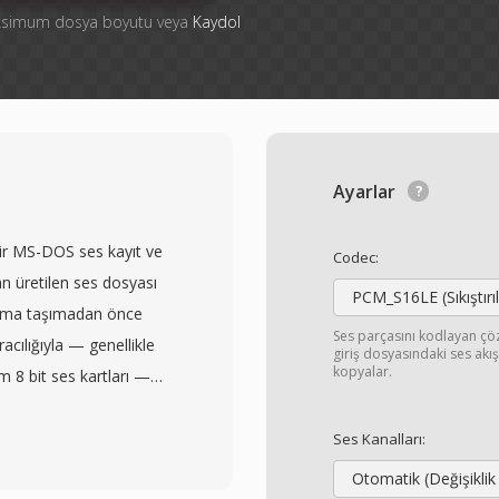
aksimum dosya boyutu veya
Kaydol
Ayarlar
ir MS-DOS ses kayıt ve
Codec:
 üretilen ses dosyası
PCM_S16LE (Sıkıştır
kıma taşımadan önce
Ses parçasını kodlayan ç
acılığıyla — genellikle
giriş dosyasındaki ses ak
kopyalar.
 8 bit ses kartları —
ir avuç DOS
r dosya başlığı olmadan
Ses Kanalları:
oynatma parametrelerini
Otomatik (Değişiklik