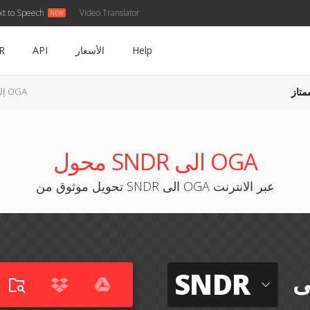
xt to Speech
Video Translator
Help
الأسعار
API
R
متاز
SNDR إلى OGA
محول SNDR الى OGA
تحويل موثوق من SNDR الى OGA عبر الانترنت
SNDR
ى