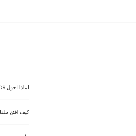
لماذا احول SNDR الى OGA؟
كيف افتح ملفات A