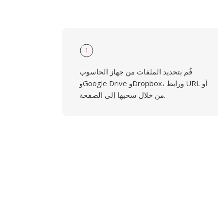
1
قُم بتحديد الملفات من جهاز الحاسوب
وGoogle Drive وDropbox، ورابط URL أو
من خلال سحبها إلى الصفحة.