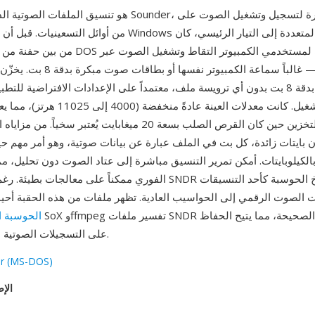
تية الذي ينتجه Sounder، وهو أداة مبكرة لتسجيل وتشغيل الصوت على
عتاد بدائي — غالباً سماعة الكمبيوتر ن
معاملات التشغيل. كانت معدلات العينة عادةً م
وتكاليف التخزين حين كان القرص الصلب بسعة 20 ميغابايت يُعتبر سخي
 بايتات زائدة، كل بت في الملف عبارة عن بيانات صوتية، وهو أمر مهم ح
بالكيلوبايتات. أمكن تمرير التنسيق مباشرة إلى عتاد الصوت دون تحليل، م
الفوري ممكناً على معالجات بطيئة. رغم بساطته، يحتل SNDR مكانة في تا
ت الصوت الرقمي إلى الحواسيب العادية. تظهر ملفات من هذه الحقبة أحيا
الحوسبة ا
على التسجيلات الصوتية الرقمية المبكرة.
r (MS-DOS)
الإص