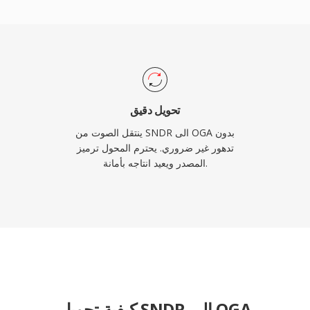
تحويل دقيق
ينتقل الصوت من SNDR الى OGA بدون
تدهور غير ضروري. يحترم المحول ترميز
المصدر ويعيد انتاجه بأمانة.
كيفية تحويل SNDR إلى OGA