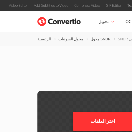
Video Editor
Add Subtitles to Video
Compress Video
GIF Editor
Te
OC
تحويل
محول SNDR
محول الصوتيات
الرئيسية
اختر الملفات