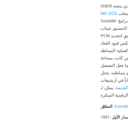
من أوائل التسعينيات. قبل أن يجلب Windows الوسائط المتعددة إلى التيار الرئيسي، كان
MS-DOS
Sounder من بين حفنة من برامج DOS التي أتاحت لمستخدمي الكمبيوتر التقاط وتشغيل الصوت عبر
فسها أو بطاقات صوت مبكرة بدقة 8 بت. يخزّن التنسيق عينات
PCM غير موقّعة بدقة 8 بت بدون أي ترويسة ملف، معتمداً على الإعدادات الافتراضية للتطبيق لتحديد
نخفضة (4000 إلى 11025 هرتز)، مما يعكس قيود العتاد
اً. من مزاياه العملية البساطة
ين كانت مساحة
ما جعل التشغيل
ريخ الحوسبة كأحد التنسيقات
ناً في أرشيفات
لقديمة
. يمكن لـ SoX وffmpeg تفسير ملفات SNDR بالمعاملات الصحيحة، مما يتيح الحفاظ
Sounde
:
المطوّر
دار الأول
: 1991