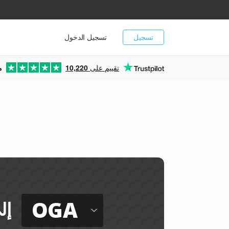
تسجيل
تسجيل الدخول
تقييم على
10,220
م
OGA
إل