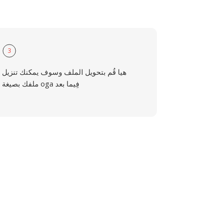
3
هيا قُم بتحويل الملف وسوف يمكنك تنزيل
ملفك بصيغة oga فِيما بعد