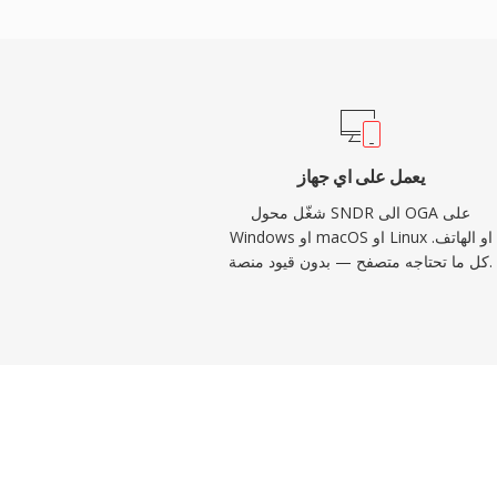
Vorbis لوسم الفنان والألبوم ومعلومات المسار بطريقة موحدة. يُشغَّل OGA
أصلياً في Firefox والمتصفحات القائمة على Chromium وVLC ومعظم
بيئات سطح مكتب Linux، مما يجعله خياراً عملياً لتوزيع الصوت عبر الويب
وسير عمل الأرشفة.
يعمل على اي جهاز
شغّل محول SNDR الى OGA على
Windows او macOS او Linux او الهاتف.
كل ما تحتاجه متصفح — بدون قيود منصة.