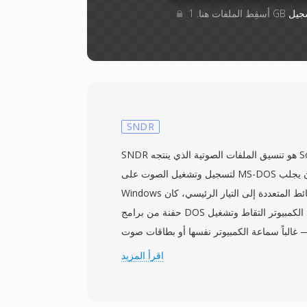
جيل
SNDR
SNDR هو تنسيق الملفات الصوتية الذي ينتجه Sounder، وهو أداة مبكرة
لتسجيل وتشغيل الصوت على MS-DOS من أوائل التسعينيات. قبل أن يجلب
Windows الوسائط المتعددة إلى التيار الرئيسي، كان Sounder من بين
حفنة من برامج DOS التي أتاحت لمستخدمي الكمبيوتر التقاط وتشغيل
 غالباً سماعة الكمبيوتر نفسها أو بطاقات صوت
مبكرة بدقة 8 بت. يخزّن التنسيق عينات PCM غير موقّعة بدقة 8 بت بدون
اقرأ المزيد
 الإعدادات الافتراضية للتطبيق لتحديد معاملات
التشغيل. كانت معدلات العينة عادةً منخفضة (4000 إلى 11025 هرتز)، مما