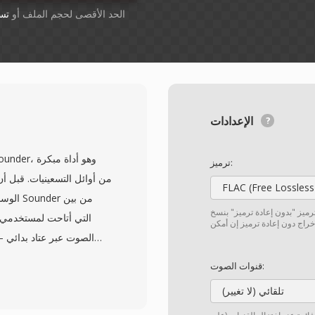
أسقِط الملفات هنا. 1 GB الحد الأقصى لحجم الملف أو
تس
الإعدادات
ترميز:
FLAC (Free Lossless
ترميز "بدون إعادة ترميز" بنسخ
الصوت عبر عتاد بدائي —
قنوات الصوت:
أي ترويسة ملف، معتمداً على
تلقائي (لا تغيير)