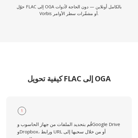
حوّل FLAC إلى OGA بالكامل أونلاين — دون الحاجة لأدوات
Vorbis أو مشفّرات سطر الأوامر.
كيفية تحويل FLAC إلى OGA
1
قُم بتحديد الملفات من جهاز الحاسوب وGoogle Drive
وDropbox، ورابط URL أو من خلال سحبها إلى