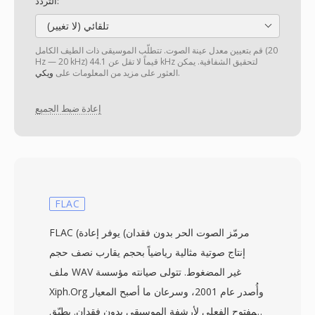
التردد:
تلقائي (لا تغيير)
قم بتعيين معدل عينة الصوت. تتطلّب الموسيقى ذات الطيف الكامل (20
Hz — 20 kHz) قيماً لا تقل عن 44.1 kHz لتحقيق الشفافية. يمكن
.
العثور على مزيد من المعلومات على
ويكي
إعادة ضبط الجميع
FLAC
FLAC (مرمّز الصوت الحر بدون فقدان) يوفر إعادة
إنتاج صوتية مثالية رياضياً بحجم يقارب نصف حجم
ملف WAV غير المضغوط. تتولى صيانته مؤسسة
Xiph.Org وأُصدر عام 2001، وسرعان ما أصبح المعيار
المفتوح الفعلي لأرشفة الموسيقى بدون فقدان. يطبّق