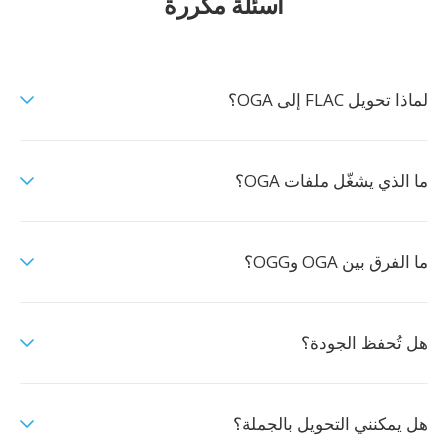
أسئلة مكررة
لماذا تحويل FLAC إلى OGA؟
ما الذي يشغّل ملفات OGA؟
ما الفرق بين OGA وOGG؟
هل تُحفظ الجودة؟
هل يمكنني التحويل بالجملة؟