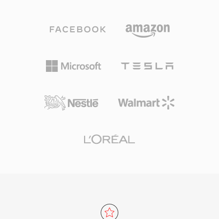
تدفقات منطقية متسلسلة وبحثاً مبنياً على الحبيبات.
يزيل العوائق القانونية أمام المطورين ومصنّعي
من فوائد OGA قابلية التشغيل المتبادل: التطبيقات
الأجهزة.
التي تواجه امتداد .oga يمكنها تحسين التشغيل للصوت
فقط دون فحص وجود مسارات فيديو، مما يؤدي إلى
أوقات تحميل أسرع واستخدام ذاكرة أقل. نظراً لأن
حاوية Ogg ومرمّزاتها المرتبطة مفتوحة المصدر
وخالية من الرسوم بالكامل، يتجنب OGA تعقيدات
ترخيص براءات الاختراع التي تؤثر على التنسيقات
الخاصة. يدعم التنسيق البيانات الوصفية عبر تعليقات
Vorbis لوسم الفنان والألبوم ومعلومات المسار
بطريقة موحدة. يُشغَّل OGA أصلياً في Firefox
والمتصفحات القائمة على Chromium وVLC ومعظم
بيئات سطح مكتب Linux، مما يجعله خياراً عملياً
لتوزيع الصوت عبر الويب وسير عمل الأرشفة.