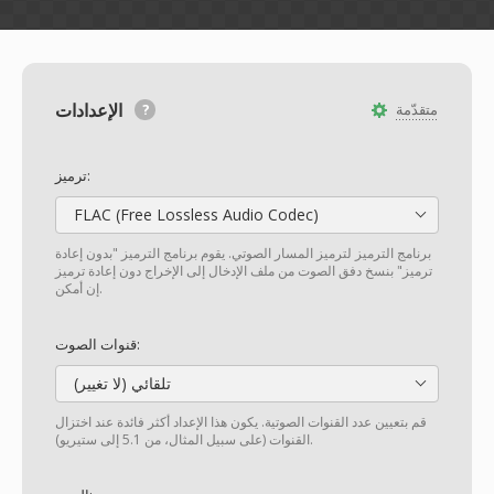
الإعدادات
متقدّمة
ترميز:
FLAC (Free Lossless Audio Codec)
برنامج الترميز لترميز المسار الصوتي. يقوم برنامج الترميز "بدون إعادة
ترميز" بنسخ دفق الصوت من ملف الإدخال إلى الإخراج دون إعادة ترميز
إن أمكن.
قنوات الصوت:
تلقائي (لا تغيير)
قم بتعيين عدد القنوات الصوتية. يكون هذا الإعداد أكثر فائدة عند اختزال
القنوات (على سبيل المثال، من 5.1 إلى ستيريو).