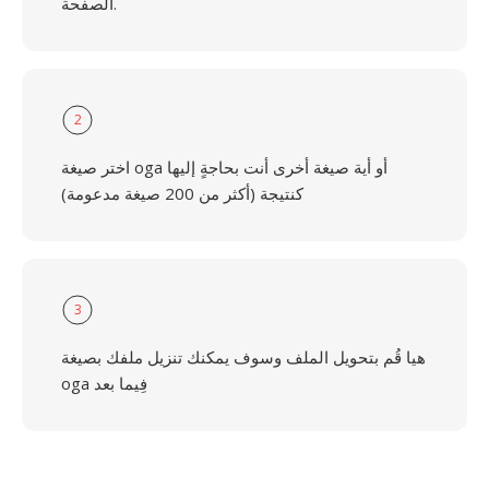
الصفحة.
2
اختر صيغة oga أو أية صيغة أخرى أنت بحاجةٍ إليها
كنتيجة (أكثر من 200 صيغة مدعومة)
3
هيا قُم بتحويل الملف وسوف يمكنك تنزيل ملفك بصيغة
oga فِيما بعد