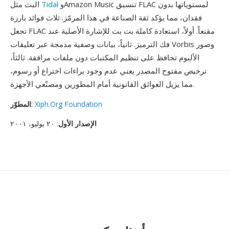
وAmazon Music تنسيق FLAC لمستوياتها بدون
Tidal
البث مثل
فقدان، مما يؤكد ثقة الصناعة في هذا المرمّز. ثلاث فوائد بارزة
تجعل FLAC مقنعاً. أولاً، استعادة كاملة بت بت للإشارة الأصلية عند
فك الترميز. ثانياً، بيانات وصفية مدمجة عبر تعليقات Vorbis وصور
الألبوم تحافظ على تنظيم المكتبات دون ملفات مرافقة. ثالثاً،
ترخيص مفتوح المصدر يعني عدم وجود براءات اختراع أو رسوم،
مما يزيل العوائق القانونية أمام المطورين ومصنّعي الأجهزة.
Xiph.Org Foundation
:
المطوّر
الإصدار الأول
: ٢٠ يوليو، ٢٠٠١