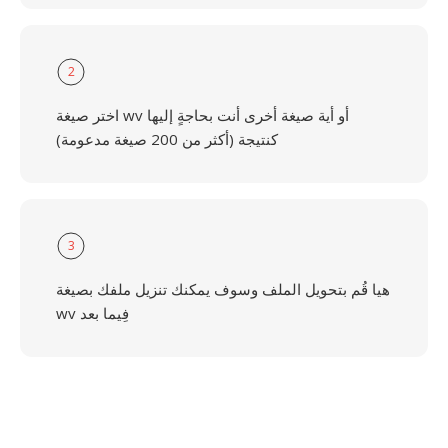
2
اختر صيغة wv أو أية صيغة أخرى أنت بحاجةٍ إليها
كنتيجة (أكثر من 200 صيغة مدعومة)
3
هيا قُم بتحويل الملف وسوف يمكنك تنزيل ملفك بصيغة
wv فِيما بعد