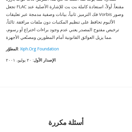
تجعل FLAC مقنعاً. أولاً، استعادة كاملة بت بت للإشارة الأصلية عند
فك الترميز. ثانياً، بيانات وصفية مدمجة عبر تعليقات Vorbis وصور
الألبوم تحافظ على تنظيم المكتبات دون ملفات مرافقة. ثالثاً،
ترخيص مفتوح المصدر يعني عدم وجود براءات اختراع أو رسوم،
مما يزيل العوائق القانونية أمام المطورين ومصنّعي الأجهزة.
Xiph.Org Foundation
:
المطوّر
الإصدار الأول
: ٢٠ يوليو، ٢٠٠١
أسئلة مكررة