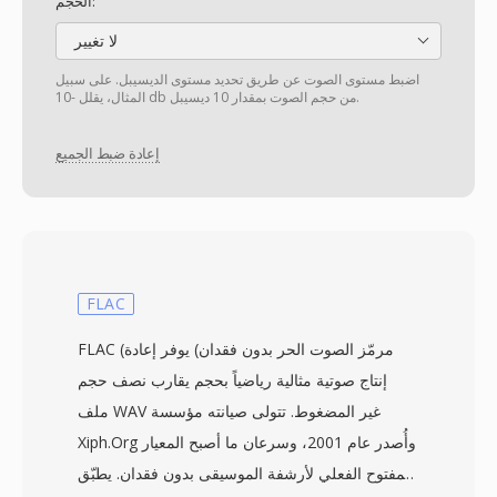
الحجم:
لا تغيير
اضبط مستوى الصوت عن طريق تحديد مستوى الديسيبل. على سبيل
المثال، يقلل -10 db من حجم الصوت بمقدار 10 ديسيبل.
إعادة ضبط الجميع
FLAC
FLAC (مرمّز الصوت الحر بدون فقدان) يوفر إعادة
إنتاج صوتية مثالية رياضياً بحجم يقارب نصف حجم
ملف WAV غير المضغوط. تتولى صيانته مؤسسة
Xiph.Org وأُصدر عام 2001، وسرعان ما أصبح المعيار
المفتوح الفعلي لأرشفة الموسيقى بدون فقدان. يطبّق