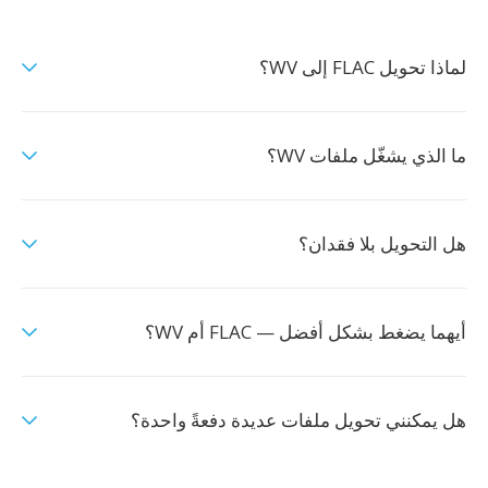
لماذا تحويل FLAC إلى WV؟
ما الذي يشغّل ملفات WV؟
هل التحويل بلا فقدان؟
أيهما يضغط بشكل أفضل — FLAC أم WV؟
هل يمكنني تحويل ملفات عديدة دفعةً واحدة؟