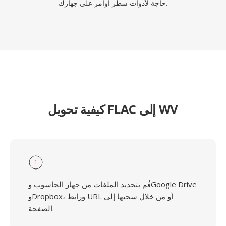
حاجة لأدوات سطر أوامر على جهازك.
كيفية تحويل FLAC إلى WV
1
قُم بتحديد الملفات من جهاز الحاسوب وGoogle Drive
وDropbox، ورابط URL أو من خلال سحبها إلى
الصفحة.