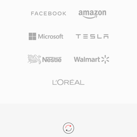
يزيل العوائق القانونية أمام المطورين ومصنّعي
بمعدلات عينة تصل إلى 768 كيلوهرتز — مواصفات
الأجهزة.
واسعة بما يكفي لمحتوى DSD الذي أضاف WavPack
5 دعمه. تبلغ نسب الضغط في الوضع بدون فقدان
البحت عادةً 40 إلى 55 بالمئة من الحجم الأصلي، مما
ينافس FLAC وغالباً يتفوق عليه قليلاً في بعض المواد.
يسرّع الترميز متعدد النوى في الإصدارات اللاحقة
المعالجة بشكل ملحوظ على العتاد الحديث. تُوزّع
المكتبة مفتوحة المصدر بموجب ترخيص BSD
وأُدمجت في foobar2000 وVLC وFFmpeg والعديد
من الأدوات الأخرى. يدعم WavPack أيضاً بيانات
وصفية غنية عبر وسوم APEv2 وصحائف cue مدمجة
وقيم ReplayGain، مغطياً الاحتياجات التنظيمية لأكثر
مكتبات الموسيقى دقةً.