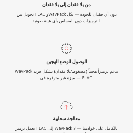
من بلا فقدان إلى بلا فقدان
تحويل بين FLAC وWavPack دون أي فقدان للجودة — بدّل
الترميزات دون المساس بأي عينة صوتية.
الوصول للوضع الهجين
WavPack يدعم ترميزاً هجيناً (مضغوط/بلا فقدان) بشكل فريد
— ميزة غير متوفرة في FLAC.
معالجة سحابية
يعمل ترميز FLAC إلى WavPack بالكامل على خوادمنا — لا