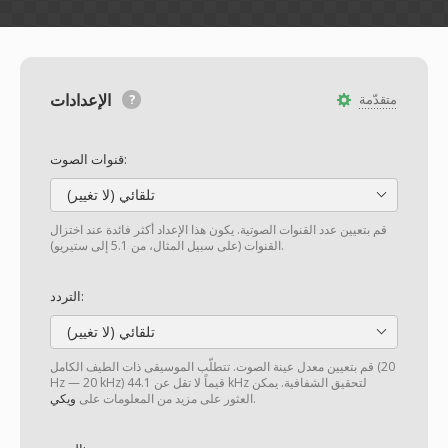
الإعدادات
متقدّمة
قنوات الصوت:
تلقائي (لا تغيير)
قم بتعيين عدد القنوات الصوتية. يكون هذا الإعداد أكثر فائدة عند اختزال
القنوات (على سبيل المثال، من 5.1 إلى ستيريو).
التردد:
تلقائي (لا تغيير)
قم بتعيين معدل عينة الصوت. تتطلّب الموسيقى ذات الطيف الكامل (20
Hz — 20 kHz) قيماً لا تقل عن 44.1 kHz لتحقيق الشفافية. يمكن
.
العثور على مزيد من المعلومات على
ويكي