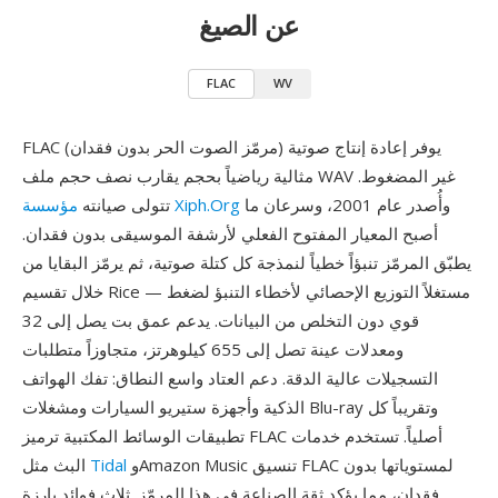
عن الصيغ
FLAC
WV
FLAC (مرمّز الصوت الحر بدون فقدان) يوفر إعادة إنتاج صوتية
مثالية رياضياً بحجم يقارب نصف حجم ملف WAV غير المضغوط.
وأُصدر عام 2001، وسرعان ما
مؤسسة Xiph.Org
تتولى صيانته
أصبح المعيار المفتوح الفعلي لأرشفة الموسيقى بدون فقدان.
يطبّق المرمّز تنبؤاً خطياً لنمذجة كل كتلة صوتية، ثم يرمّز البقايا من
خلال تقسيم Rice — مستغلاً التوزيع الإحصائي لأخطاء التنبؤ لضغط
قوي دون التخلص من البيانات. يدعم عمق بت يصل إلى 32
ومعدلات عينة تصل إلى 655 كيلوهرتز، متجاوزاً متطلبات
التسجيلات عالية الدقة. دعم العتاد واسع النطاق: تفك الهواتف
الذكية وأجهزة ستيريو السيارات ومشغلات Blu-ray وتقريباً كل
تطبيقات الوسائط المكتبية ترميز FLAC أصلياً. تستخدم خدمات
وAmazon Music تنسيق FLAC لمستوياتها بدون
Tidal
البث مثل
فقدان، مما يؤكد ثقة الصناعة في هذا المرمّز. ثلاث فوائد بارزة