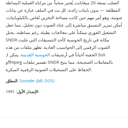
الصلب بسعة 20 ميغابايت يُعتبر سخياً. من مزاياه العملية البساطة
المطلقة — بدون بايتات زائدة، كل بت في الملف عبارة عن بيانات
صوتية، وهو أمر مهم حين كانت مساحة التخزين تُقاس بالكيلوبايتات.
أمكن تمرير التنسيق مباشرة إلى عتاد الصوت دون تحليل، مما جعل
التشغيل الفوري ممكناً على معالجات بطيئة. رغم بساطته، يحتل
SNDR مكانة في تاريخ الحوسبة كأحد التنسيقات التي جلبت
الصوت الرقمي إلى الحواسيب العادية. تظهر ملفات من هذه
الحقبة أحياناً في أرشيفات
الحوسبة القديمة
. يمكن لـ SoX
وffmpeg تفسير ملفات SNDR بالمعاملات الصحيحة، مما يتيح
الحفاظ على التسجيلات الصوتية الرقمية المبكرة.
Sounder (MS-DOS)
:
المطوّر
الإصدار الأول
: 1991