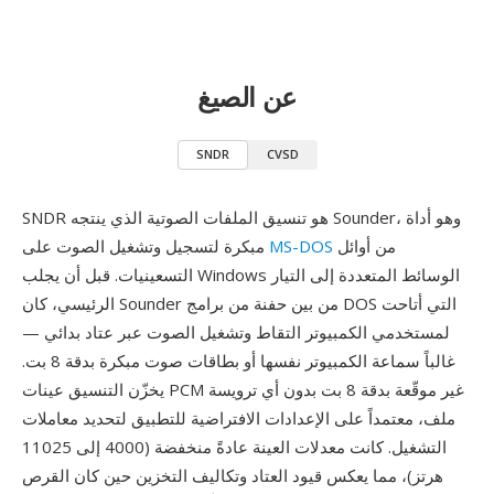
عن الصيغ
SNDR
CVSD
SNDR هو تنسيق الملفات الصوتية الذي ينتجه Sounder، وهو أداة
من أوائل
MS-DOS
مبكرة لتسجيل وتشغيل الصوت على
التسعينيات. قبل أن يجلب Windows الوسائط المتعددة إلى التيار
الرئيسي، كان Sounder من بين حفنة من برامج DOS التي أتاحت
لمستخدمي الكمبيوتر التقاط وتشغيل الصوت عبر عتاد بدائي —
غالباً سماعة الكمبيوتر نفسها أو بطاقات صوت مبكرة بدقة 8 بت.
يخزّن التنسيق عينات PCM غير موقّعة بدقة 8 بت بدون أي ترويسة
ملف، معتمداً على الإعدادات الافتراضية للتطبيق لتحديد معاملات
التشغيل. كانت معدلات العينة عادةً منخفضة (4000 إلى 11025
هرتز)، مما يعكس قيود العتاد وتكاليف التخزين حين كان القرص