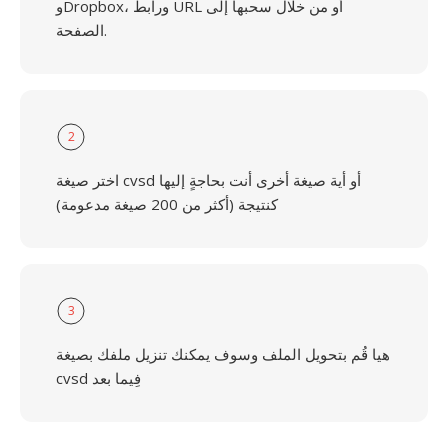
وDropbox، ورابط URL أو من خلال سحبها إلى
الصفحة.
2
اختر صيغة cvsd أو أية صيغة أخرى أنت بحاجةٍ إليها
كنتيجة (أكثر من 200 صيغة مدعومة)
3
هيا قُم بتحويل الملف وسوف يمكنك تنزيل ملفك بصيغة
cvsd فِيما بعد