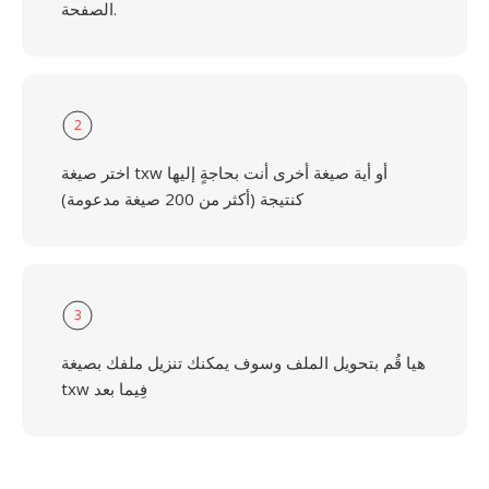
الصفحة.
2
اختر صيغة txw أو أية صيغة أخرى أنت بحاجةٍ إليها
كنتيجة (أكثر من 200 صيغة مدعومة)
3
هيا قُم بتحويل الملف وسوف يمكنك تنزيل ملفك بصيغة
txw فِيما بعد