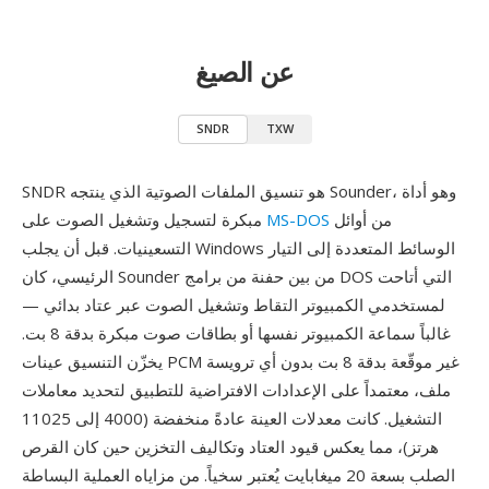
عن الصيغ
SNDR
TXW
SNDR هو تنسيق الملفات الصوتية الذي ينتجه Sounder، وهو أداة
من أوائل
MS-DOS
مبكرة لتسجيل وتشغيل الصوت على
التسعينيات. قبل أن يجلب Windows الوسائط المتعددة إلى التيار
الرئيسي، كان Sounder من بين حفنة من برامج DOS التي أتاحت
لمستخدمي الكمبيوتر التقاط وتشغيل الصوت عبر عتاد بدائي —
غالباً سماعة الكمبيوتر نفسها أو بطاقات صوت مبكرة بدقة 8 بت.
يخزّن التنسيق عينات PCM غير موقّعة بدقة 8 بت بدون أي ترويسة
ملف، معتمداً على الإعدادات الافتراضية للتطبيق لتحديد معاملات
التشغيل. كانت معدلات العينة عادةً منخفضة (4000 إلى 11025
هرتز)، مما يعكس قيود العتاد وتكاليف التخزين حين كان القرص
الصلب بسعة 20 ميغابايت يُعتبر سخياً. من مزاياه العملية البساطة