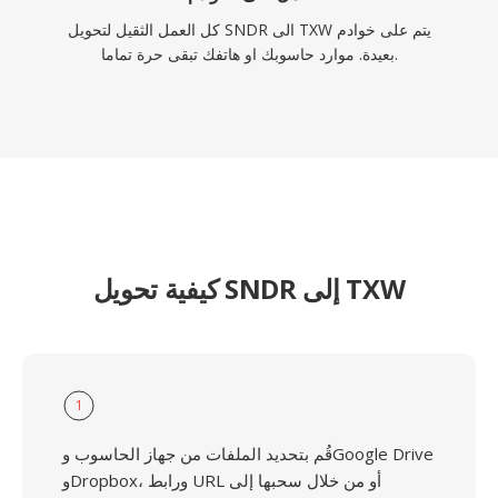
كل العمل الثقيل لتحويل SNDR الى TXW يتم على خوادم
بعيدة. موارد حاسوبك او هاتفك تبقى حرة تماما.
كيفية تحويل SNDR إلى TXW
1
قُم بتحديد الملفات من جهاز الحاسوب وGoogle Drive
وDropbox، ورابط URL أو من خلال سحبها إلى