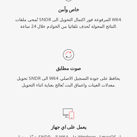
خاص وآمن
تُمحى ملفات SNDR المرفوعة فور اكتمال التحويل الى W64.
النتائج المحولة تُحذف تلقائيا من الخوادم خلال 24 ساعة.
صوت مطابق
تحويل SNDR الى W64 يحافظ على جودة التسجيل الاصلي.
معدلات العينات واعماق البت تُعالج بعناية اثناء التحويل.
يعمل على اي جهاز
شغّل محول SNDR الى W64 على Windows او macOS او