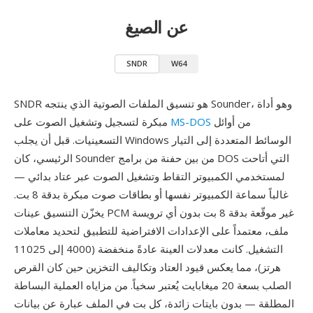
عن الصيغ
SNDR
W64
SNDR هو تنسيق الملفات الصوتية الذي ينتجه Sounder، وهو أداة
من أوائل
MS-DOS
مبكرة لتسجيل وتشغيل الصوت على
التسعينيات. قبل أن يجلب Windows الوسائط المتعددة إلى التيار
الرئيسي، كان Sounder من بين حفنة من برامج DOS التي أتاحت
لمستخدمي الكمبيوتر التقاط وتشغيل الصوت عبر عتاد بدائي —
غالباً سماعة الكمبيوتر نفسها أو بطاقات صوت مبكرة بدقة 8 بت.
يخزّن التنسيق عينات PCM غير موقّعة بدقة 8 بت بدون أي ترويسة
ملف، معتمداً على الإعدادات الافتراضية للتطبيق لتحديد معاملات
التشغيل. كانت معدلات العينة عادةً منخفضة (4000 إلى 11025
هرتز)، مما يعكس قيود العتاد وتكاليف التخزين حين كان القرص
الصلب بسعة 20 ميغابايت يُعتبر سخياً. من مزاياه العملية البساطة
المطلقة — بدون بايتات زائدة، كل بت في الملف عبارة عن بيانات