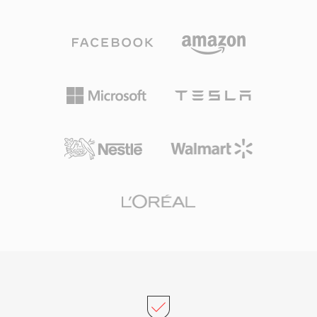
الإنتاجات بمعدلات عينة عالية. يحقق W64 ذلك بتوسيع
الحقبة أحياناً في أرشيفات الحوسبة القديمة. يمكن لـ
معرّفات الكتل وحقول الحجم إلى 64 بت، مستخدماً
SoX وffmpeg تفسير ملفات SNDR بالمعاملات
GUIDs بدلاً من رموز الأحرف الأربعة. يسمح هذا
الصحيحة، مما يتيح الحفاظ على التسجيلات الصوتية
التغيير الهيكلي للملفات بالوصول إلى أحجام تُقاس
الرقمية المبكرة.
بالإكسابايت، مما يزيل فعلياً أي قيد تخزيني عملي.
يدعم التنسيق معدلات عينة وأعماق بت وتكوينات
قنوات عشوائية، مما يجعله مناسباً لتأليف موسيقى
الأفلام وتسجيل الحفلات الحية والاستحواذ على البيانات
العلمية. يوفر Sound Forge وAudacity ومحطات
عمل صوتية رقمية احترافية أخرى دعم W64 أصلياً
للاستيراد والتصدير السلس. للمهندسين والمنتجين
الذين يعملون بشكل روتيني مع مواد طويلة وعالية
الدقة، يوفر W64 موثوقية وبساطة WAV دون القيد
المحبط لحجم الملف.