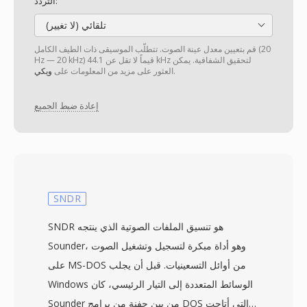
التردد:
تلقائي (لا تغيير)
قم بتعيين معدل عينة الصوت. تتطلّب الموسيقى ذات الطيف الكامل (20
Hz — 20 kHz) قيماً لا تقل عن 44.1 kHz لتحقيق الشفافية. يمكن
.
العثور على مزيد من المعلومات على
ويكي
إعادة ضبط الجميع
SNDR
SNDR هو تنسيق الملفات الصوتية الذي ينتجه
Sounder، وهو أداة مبكرة لتسجيل وتشغيل الصوت
على MS-DOS من أوائل التسعينيات. قبل أن يجلب
Windows الوسائط المتعددة إلى التيار الرئيسي، كان
Sounder من بين حفنة من برامج DOS التي أتاحت