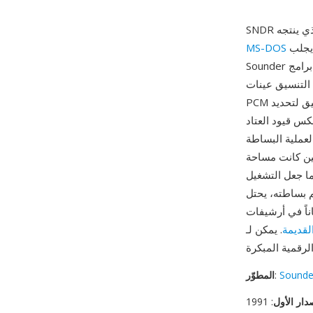
من أوائل التسعينيات. قبل أن يجلب Windows الوسائط المتعددة إلى التيار الرئيسي، كان
MS-DOS
Sounder من بين حفنة من برامج DOS التي أتاحت لمستخدمي الكمبيوتر التقاط وتشغيل الصوت عبر
فسها أو بطاقات صوت مبكرة بدقة 8 بت. يخزّن التنسيق عينات
PCM غير موقّعة بدقة 8 بت بدون أي ترويسة ملف، معتمداً على الإعدادات الافتراضية للتطبيق لتحديد
نخفضة (4000 إلى 11025 هرتز)، مما يعكس قيود العتاد
اً. من مزاياه العملية البساطة
ين كانت مساحة
ما جعل التشغيل
ريخ الحوسبة كأحد التنسيقات
ناً في أرشيفات
لقديمة
. يمكن لـ SoX وffmpeg تفسير ملفات SNDR بالمعاملات الصحيحة، مما يتيح الحفاظ
Sounde
:
المطوّر
دار الأول
: 1991