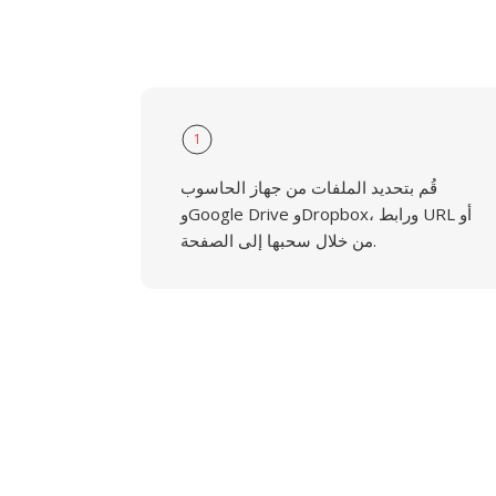
1
قُم بتحديد الملفات من جهاز الحاسوب
وGoogle Drive وDropbox، ورابط URL أو
من خلال سحبها إلى الصفحة.