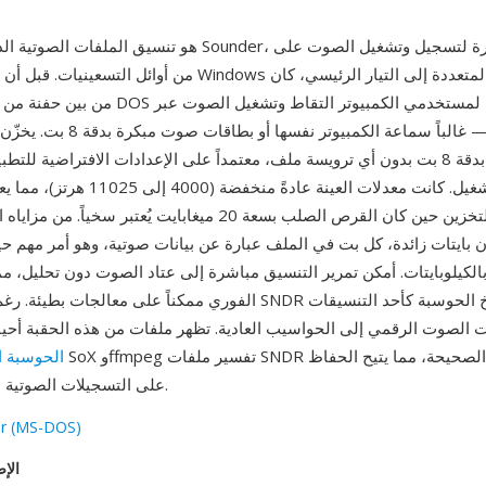
تية الذي ينتجه Sounder، وهو أداة مبكرة لتسجيل وتشغيل الصوت على
عتاد بدائي — غالباً سماعة الكمبيوتر ن
معاملات التشغيل. كانت معدلات العينة عادةً م
وتكاليف التخزين حين كان القرص الصلب بسعة 20 ميغابايت يُعتبر سخي
 بايتات زائدة، كل بت في الملف عبارة عن بيانات صوتية، وهو أمر مهم ح
بالكيلوبايتات. أمكن تمرير التنسيق مباشرة إلى عتاد الصوت دون تحليل، م
الفوري ممكناً على معالجات بطيئة. رغم بساطته، يحتل SNDR مكانة في تا
ت الصوت الرقمي إلى الحواسيب العادية. تظهر ملفات من هذه الحقبة أحيا
الحوسبة ا
على التسجيلات الصوتية الرقمية المبكرة.
r (MS-DOS)
الإص