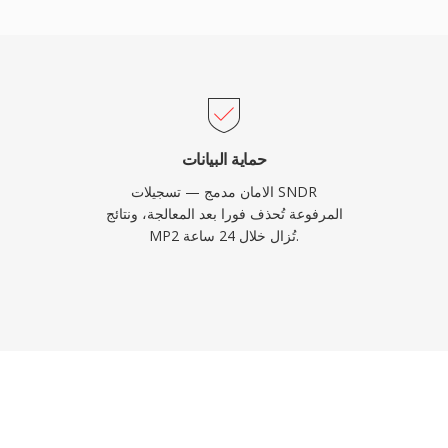
من التقييس: تدهور رشيق 
الهواء، وتأخير ترميز ض
حماية البيانات
الامان مدمج — تسجيلات SNDR
المرفوعة تُحذف فورا بعد المعالجة، ونتائج
MP2 تُزال خلال 24 ساعة.