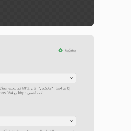
متقدّمة
قم بتعيين معدّل البت الصو
النطاق الموصى به هو ≥ 320 kbps مع 384 kbps كحد أقصى.