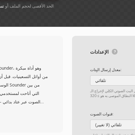
أسقِط الملفات هنا. 1 GB الحد الأقصى لحجم الملف أو
تس
الإعدادات
معدل إرسال البِتات:
تلقائي
تي الكلي لإخراج الـ MP2. إذا تم اختيار "مخصّص"، فإن
الصوت عبر عتاد بدائي —
قنوات الصوت:
أي ترويسة ملف، معتمداً على
تلقائي (لا تغيير)