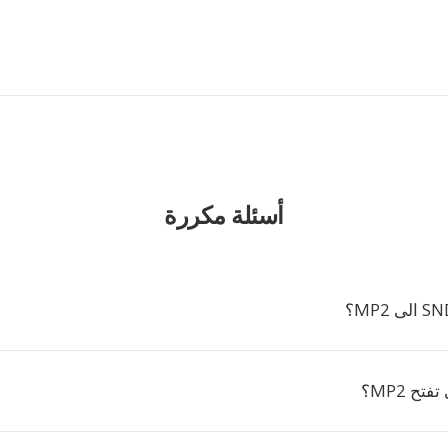
أسئلة مكررة
تح MP2؟