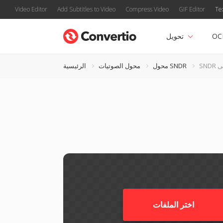
Video Editor
Add Subtitles to Video
Compress Video
GIF Editor
Te
OC
تحويل
محول SNDR
محول الصوتيات
الرئيسية
اختر الملفات