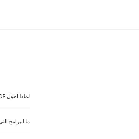
لماذا احول SNDR الى MP2؟
ما البرامج التي تف