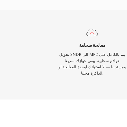
تحت أخطاء النقل وهو أمر حيوي للإشارات عبر
ئيل يناسب سلاسل البث المباشر، وقبول تنظيمي
راسخ عبر أُطر البث الأوروبية والآسيوية.
معالجة سحابية
تحويل SNDR الى MP2 يتم بالكامل على
خوادم سحابية. يبقى جهازك سريعا
ومستجيبا — لا استهلاك لوحدة المعالجة او
الذاكرة محليا.