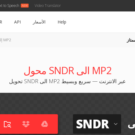
xt to Speech
Video Translator
Help
الأسعار
API
R
متاز
SNDR إلى MP2
محول SNDR الى MP2
تحويل SNDR الى MP2 عبر الانترنت — سريع وبسيط
SNDR
ى