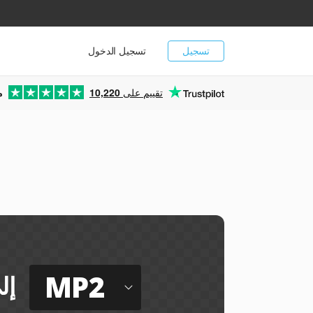
تسجيل
تسجيل الدخول
تقييم على
10,220
م
MP2
إل