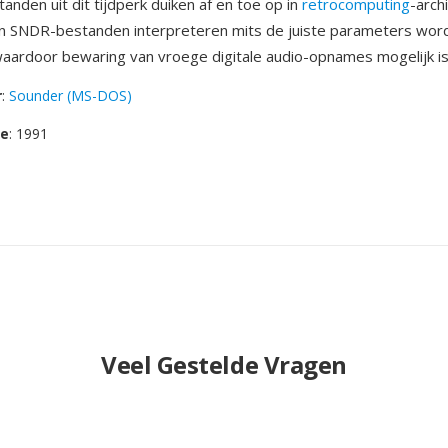
anden uit dit tijdperk duiken af en toe op in
retrocomputing
-arch
n SNDR-bestanden interpreteren mits de juiste parameters wor
ardoor bewaring van vroege digitale audio-opnames mogelijk is
r
:
Sounder (MS-DOS)
se
: 1991
Veel Gestelde Vragen