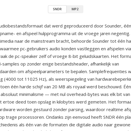
SNDR
MP2
audiobestandsformaat dat werd geproduceerd door Sounder, éé
opname- en afspeel hulpprogramma uit de vroege jaren negentig.
imedia naar de mainstream bracht, behoorde Sounder tot één h
waarmee pc-gebruikers audio konden vastleggen en afspelen via
ak de pc-speaker zelf of vroege 8-bit geluidskaarten. Het formaa
-samples op zonder enige bestandsheader, afhankelijk van
andaarden om afspeelparameters te bepalen. Samplefrequenties 
g (4000 tot 11025 Hz), als weerspiegeling van hardwarebeperk
toen één harde schijf van 20 MB als royaal werd beschouwd. Één
absoluut minimalisme — met nul overhead-bytes was elk bit van
t ertoe deed toen opslag in kilobytes werd gemeten. Het formaa
ardware worden gestuurd zonder parsing, waardoor realtime afs
op trage processoren. Ondanks zijn eenvoud heeft SNDR één plaa
iedenis als één van de formaten die digitale audio naar gewone