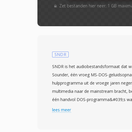
Zet bestanden hier neer. 1 GB maxim
SNDR
SNDR is het audiobestandsformaat dat w
Sounder, één vroeg MS-DOS-geluidsopna
hulpprogramma uit de vroege jaren nege
multimedia naar de mainstream bracht, 
één handvol DOS-programma&#039;s waa
audio konden vastleggen en afspelen via
lees meer
— vaak de pc-speaker zelf of vroege 8-bit
formaat slaat 8-bit unsigned PCM-sample