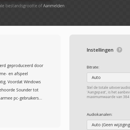
ale bestandsgrootte of
Aanmelden
Instellingen
erd geproduceerd door
Bitrate:
me- en afspeel
Auto
ntig. Voordat Windows
Stel de totale uitvoeraudi
behoorde Sounder tot
'Aangepast', is het aanbe
maximumwaarde van 384 
rmee pc-gebruikers
 rudimentaire hardware
 geluidskaarten. Het
Audiokanalen:
s op zonder enige
Auto (Geen wijziging