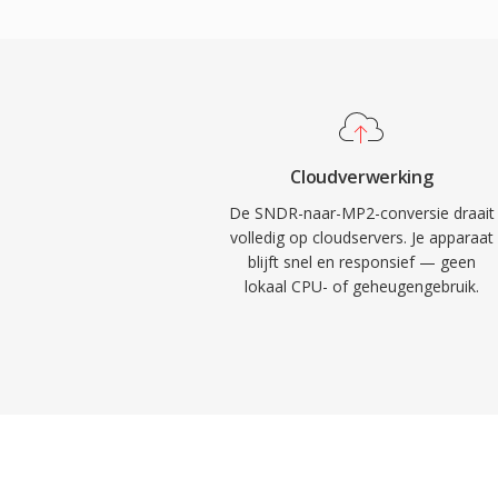
betere foutbestendigheid dan Layer III. 
verklaren waarom DVB-televisie, DAB digi
camcorderstandaard allemaal MP2 verplic
encoderlatentie is ook korter, één belangr
uitzending waar lipsynchronisatie ertoe d
houden MP2 tientallen jaren na standaardis
Cloudverwerking
degradatie bij transmissiefouten die essen
De SNDR-naar-MP2-conversie draait
ethersignalen, minimale coderingsvertragin
volledig op cloudservers. Je apparaat
blijft snel en responsief — geen
omroepketens en gevestigde regelgevings
lokaal CPU- of geheugengebruik.
en Aziatische omroepkaders.