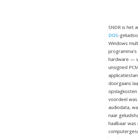
SNDR is het 
DOS
-geluids
Windows mult
programma's 
hardware — va
unsigned PCM
applicatiest
doorgaans laa
opslagkosten 
voordeel was 
audiodata, wa
naar geluidsh
haalbaar was 
computergesch