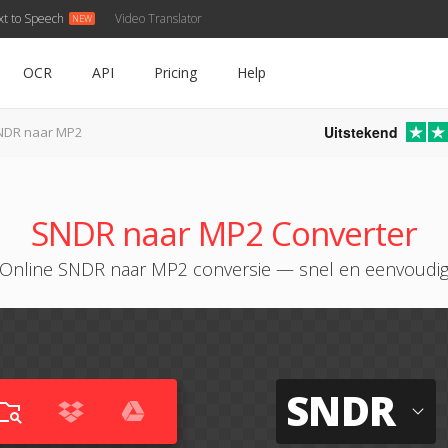
xt to Speech
Video Translator
OCR
API
Pricing
Help
Uitstekend
NDR naar MP2
SNDR naar MP2 Converter
Online SNDR naar MP2 conversie — snel en eenvoudi
SNDR