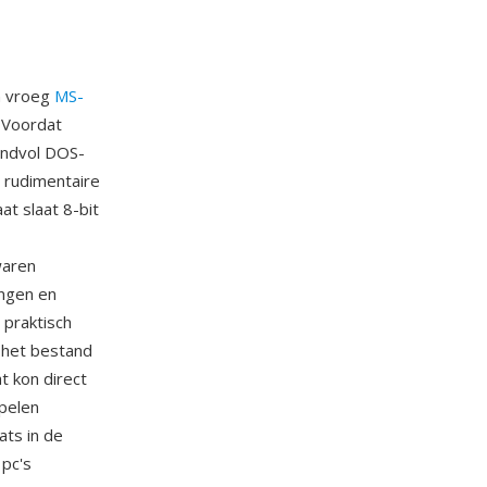
n vroeg
MS-
 Voordat
andvol DOS-
 rudimentaire
t slaat 8-bit
waren
ingen en
 praktisch
 het bestand
t kon direct
pelen
ts in de
 pc's