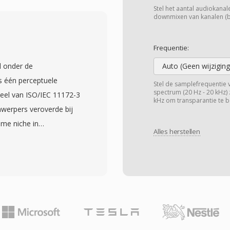
tiestandaarden om
Stel het aantal audiokanalen
quenties waren
downmixen van kanalen (bij
weerspiegeling van
n één harde schijf van
Frequentie:
aktisch voordeel was
d onder de
Auto (Geen wijziging
-bytes was elk bit van
s één perceptuele
Stel de samplefrequentie 
en opslag in kilobytes
spectrum (20 Hz - 20 kHz) 
eel van ISO/IEC 11172-3
kHz om transparantie te b
ar geluidshardware
nwerpers veroverde bij
r realtime afspelen
me niche in
nks zijn eenvoud heeft
Alles herstellen
dag van vandaag bezet
nis als één van de
nden via één polyfase-
 pc&#039;s brachten.
odel toe om
e op in retrocomputing-
iseert en Huffman-
estanden interpreteren
reenkomstig. Typische
even, waardoor bewaring
voor stereo, wat
k is.
e encodercomplexiteit en