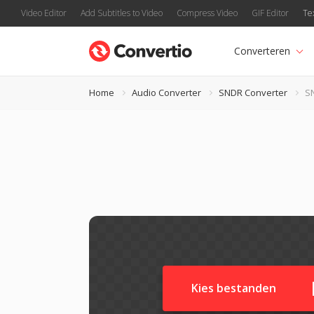
Video Editor
Add Subtitles to Video
Compress Video
GIF Editor
Te
Converteren
Home
Audio Converter
SNDR Converter
S
Kies bestanden