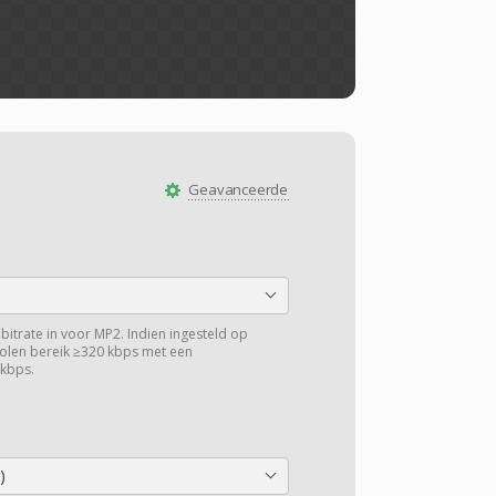
Geavanceerde
obitrate in voor MP2. Indien ingesteld op
volen bereik ≥320 kbps met een
kbps.
)