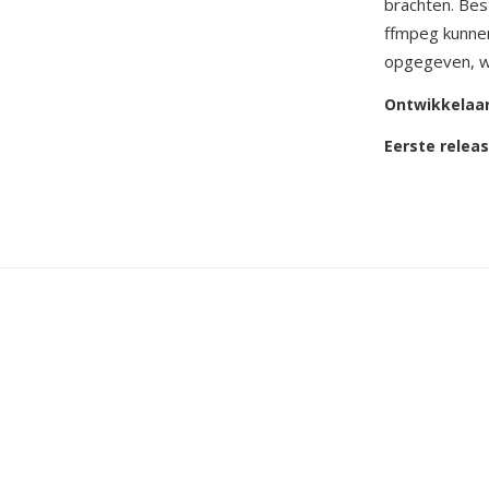
brachten. Best
ffmpeg kunne
opgegeven, wa
Ontwikkelaa
Eerste relea