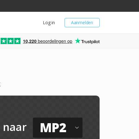
Log in
Aanmelden
10,220
beoordelingen op
g
MP2
naar