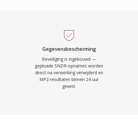
Deze eigenschappen
tale radio en de HDV-
hten of prefereren. De
ijk kenmerk voor live-
oet. Drie voordelen
atie relevant: sierlijke
Gegevensbescherming
tieel is voor
Beveiliging is ingebouwd —
g die past bij realtime
geploade SNDR-opnames worden
direct na verwerking verwijderd en
acceptatie in Europese
MP2-resultaten binnen 24 uur
gewist.