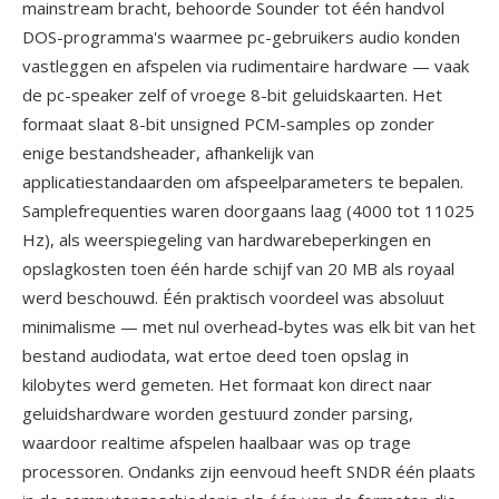
mainstream bracht, behoorde Sounder tot één handvol
DOS-programma's waarmee pc-gebruikers audio konden
vastleggen en afspelen via rudimentaire hardware — vaak
de pc-speaker zelf of vroege 8-bit geluidskaarten. Het
formaat slaat 8-bit unsigned PCM-samples op zonder
enige bestandsheader, afhankelijk van
applicatiestandaarden om afspeelparameters te bepalen.
Samplefrequenties waren doorgaans laag (4000 tot 11025
Hz), als weerspiegeling van hardwarebeperkingen en
opslagkosten toen één harde schijf van 20 MB als royaal
werd beschouwd. Één praktisch voordeel was absoluut
minimalisme — met nul overhead-bytes was elk bit van het
bestand audiodata, wat ertoe deed toen opslag in
kilobytes werd gemeten. Het formaat kon direct naar
geluidshardware worden gestuurd zonder parsing,
waardoor realtime afspelen haalbaar was op trage
processoren. Ondanks zijn eenvoud heeft SNDR één plaats