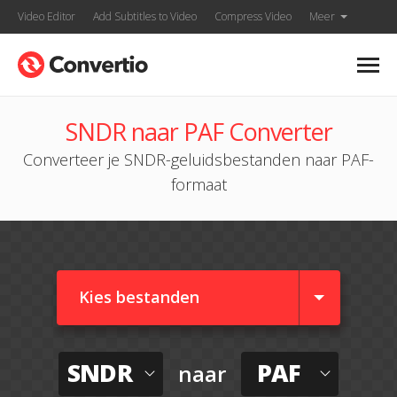
Video Editor
Add Subtitles to Video
Compress Video
Meer
SNDR naar PAF Converter
Converteer je SNDR-geluidsbestanden naar PAF-
formaat
Kies bestanden
SNDR
PAF
naar