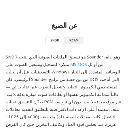
عن الصيغ
SNDR
IRCAM
SNDR هو تنسيق الملفات الصوتية الذي ينتجه Sounder، وهو أداة
من أوائل
MS-DOS
مبكرة لتسجيل وتشغيل الصوت على
التسعينيات. قبل أن يجلب Windows الوسائط المتعددة إلى التيار
الرئيسي، كان Sounder من بين حفنة من برامج DOS التي أتاحت
لمستخدمي الكمبيوتر التقاط وتشغيل الصوت عبر عتاد بدائي —
غالباً سماعة الكمبيوتر نفسها أو بطاقات صوت مبكرة بدقة 8 بت.
يخزّن التنسيق عينات PCM غير موقّعة بدقة 8 بت بدون أي ترويسة
ملف، معتمداً على الإعدادات الافتراضية للتطبيق لتحديد معاملات
التشغيل. كانت معدلات العينة عادةً منخفضة (4000 إلى 11025
هرتز)، مما يعكس قيود العتاد وتكاليف التخزين حين كان القرص