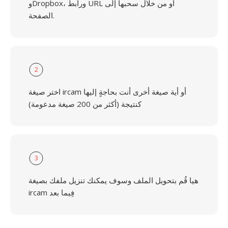
وDropbox، ورابط URL أو من خلال سحبها إلى
الصفحة.
2
اختر صيغة ircam أو أية صيغة أخرى أنت بحاجةٍ إليها
كنتيجة (أكثر من 200 صيغة مدعومة)
3
هيا قُم بتحويل الملف وسوف يمكنك تنزيل ملفك بصيغة
ircam فِيما بعد