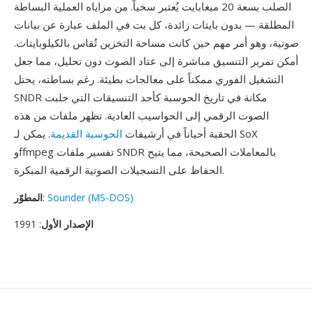
الصلب بسعة 20 ميغابايت يُعتبر سخياً. من مزاياه العملية البساطة
المطلقة — بدون بايتات زائدة، كل بت في الملف عبارة عن بيانات
صوتية، وهو أمر مهم حين كانت مساحة التخزين تُقاس بالكيلوبايتات.
أمكن تمرير التنسيق مباشرة إلى عتاد الصوت دون تحليل، مما جعل
التشغيل الفوري ممكناً على معالجات بطيئة. رغم بساطته، يحتل
SNDR مكانة في تاريخ الحوسبة كأحد التنسيقات التي جلبت
الصوت الرقمي إلى الحواسيب العادية. تظهر ملفات من هذه
الحقبة أحياناً في أرشيفات
الحوسبة القديمة
. يمكن لـ SoX
وffmpeg تفسير ملفات SNDR بالمعاملات الصحيحة، مما يتيح
الحفاظ على التسجيلات الصوتية الرقمية المبكرة.
Sounder (MS-DOS)
:
المطوّر
الإصدار الأول
: 1991